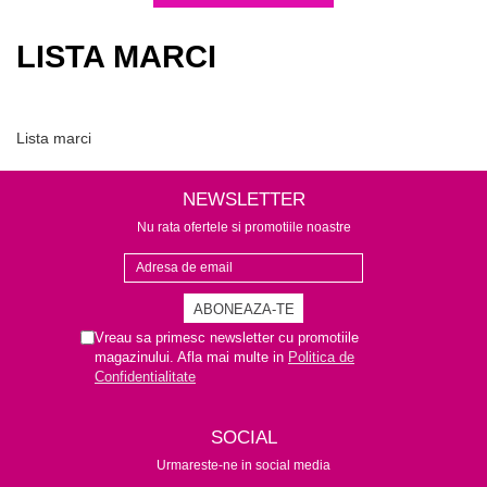
Parafina
Tratamente pentru Par
Pasta de Zahar
Vopsea de Par
LISTA MARCI
Produse Dupa Epilare
Produse Inainte de Epilare
Scrub pentru Corp
Lista marci
NEWSLETTER
Nu rata ofertele si promotiile noastre
Vreau sa primesc newsletter cu promotiile
magazinului. Afla mai multe in
Politica de
Confidentialitate
SOCIAL
Urmareste-ne in social media