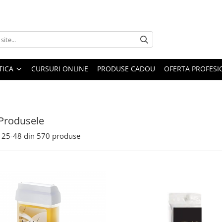
TICA
CURSURI ONLINE
PRODUSE CADOU
OFERTA PROFESI
Produsele
25-
48
din
570
produse