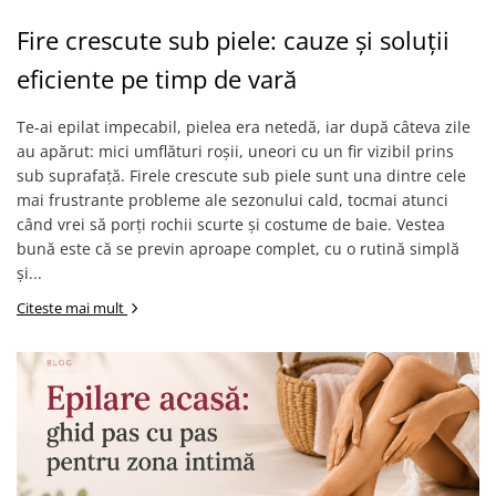
Mostre Ceara
Spume pentru Par
Fire crescute sub piele: cauze și soluții
Parafina
Tratamente pentru Par
Pasta de Zahar
Vopsea de Par
eficiente pe timp de vară
Produse Dupa Epilare
Te-ai epilat impecabil, pielea era netedă, iar după câteva zile
Produse Inainte de Epilare
au apărut: mici umflături roșii, uneori cu un fir vizibil prins
Scrub pentru Corp
sub suprafață. Firele crescute sub piele sunt una dintre cele
mai frustrante probleme ale sezonului cald, tocmai atunci
când vrei să porți rochii scurte și costume de baie. Vestea
bună este că se previn aproape complet, cu o rutină simplă
și...
Citeste mai mult