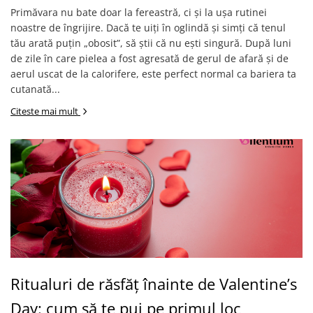
Primăvara nu bate doar la fereastră, ci și la ușa rutinei
noastre de îngrijire. Dacă te uiți în oglindă și simți că tenul
tău arată puțin „obosit”, să știi că nu ești singură. După luni
de zile în care pielea a fost agresată de gerul de afară și de
aerul uscat de la calorifere, este perfect normal ca bariera ta
cutanată...
Citeste mai mult
Ritualuri de răsfăț înainte de Valentine’s
Day: cum să te pui pe primul loc