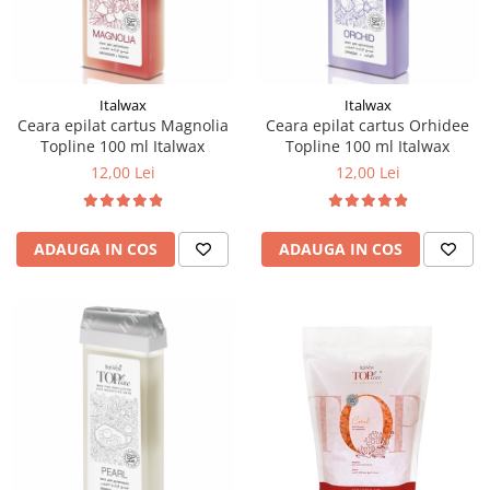
Mostre Ceara
Spume pentru Par
Parafina
Tratamente pentru Par
Pasta de Zahar
Vopsea de Par
Produse Dupa Epilare
Italwax
Italwax
Ceara epilat cartus Magnolia
Ceara epilat cartus Orhidee
Produse Inainte de Epilare
Topline 100 ml Italwax
Topline 100 ml Italwax
Scrub pentru Corp
12,00 Lei
12,00 Lei
ADAUGA IN COS
ADAUGA IN COS