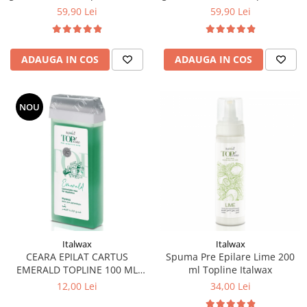
Italwax
gr Italwax
59,90 Lei
59,90 Lei
ADAUGA IN COS
ADAUGA IN COS
NOU
Italwax
Italwax
CEARA EPILAT CARTUS
Spuma Pre Epilare Lime 200
EMERALD TOPLINE 100 ML
ml Topline Italwax
ITALWAX
12,00 Lei
34,00 Lei