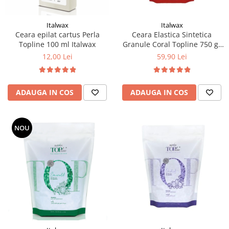
Italwax
Italwax
Ceara epilat cartus Perla
Ceara Elastica Sintetica
Topline 100 ml Italwax
Granule Coral Topline 750 gr
Italwax
12,00 Lei
59,90 Lei
ADAUGA IN COS
ADAUGA IN COS
NOU