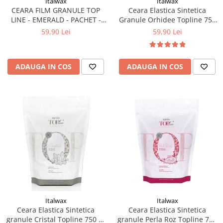
Italwax
Italwax
CEARA FILM GRANULE TOP
Ceara Elastica Sintetica
LINE - EMERALD - PACHET -
Granule Orhidee Topline 750
750G GAMA TOP
gr Italwax
59,90 Lei
59,90 Lei
ADAUGA IN COS
ADAUGA IN COS
Italwax
Italwax
Ceara Elastica Sintetica
Ceara Elastica Sintetica
granule Cristal Topline 750 gr
granule Perla Roz Topline 750