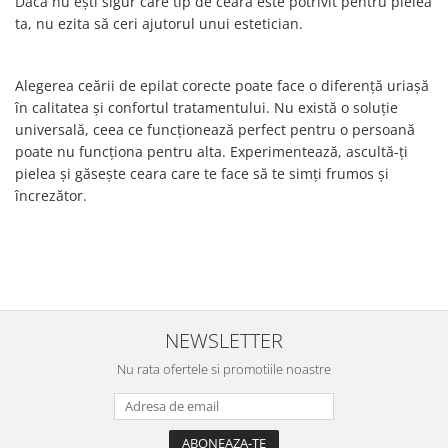
Dacă nu ești sigur care tip de ceară este potrivit pentru pielea
ta, nu ezita să ceri ajutorul unui estetician.
Alegerea ceării de epilat corecte poate face o diferență uriașă
în calitatea și confortul tratamentului. Nu există o soluție
universală, ceea ce funcționează perfect pentru o persoană
poate nu funcționa pentru alta. Experimentează, ascultă-ți
pielea și găsește ceara care te face să te simți frumos și
încrezător.
NEWSLETTER
Nu rata ofertele si promotiile noastre