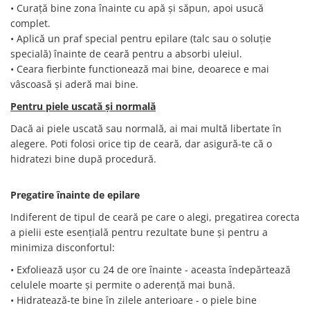
• Curață bine zona înainte cu apă și săpun, apoi usucă
complet.
• Aplică un praf special pentru epilare (talc sau o soluție
specială) înainte de ceară pentru a absorbi uleiul.
• Ceara fierbinte functionează mai bine, deoarece e mai
vâscoasă și aderă mai bine.
Pentru piele uscată și normală
Dacă ai piele uscată sau normală, ai mai multă libertate în
alegere. Poti folosi orice tip de ceară, dar asigură-te că o
hidratezi bine după procedură.
Pregatire înainte de epilare
Indiferent de tipul de ceară pe care o alegi, pregatirea corecta
a pielii este esențială pentru rezultate bune și pentru a
minimiza disconfortul:
• Exfoliează ușor cu 24 de ore înainte - aceasta îndepărtează
celulele moarte și permite o aderență mai bună.
• Hidratează-te bine în zilele anterioare - o piele bine