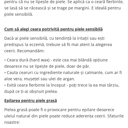
pentru că nu se lipește de piele. Se aplicà ca o ceară fierbinte,
se lasă să se răcească și se trage pe margini. E ideală pentru
piele sensibilă.
Cum să alegi ceara potrivită pentru piele sensibilă
Dacă ai piele sensibilă, cu tendință la iritații sau ești
predispus la eczemă, trebuie să fii mai atent la alegerea
ceerii. Recomandăm:
• Ceara dură (hard wax) - este cea mai blândă opțiune
deoarece nu se lipește de piele, doar de păr.
• Cauta cearuri cu ingrediente naturale și calmante, cum ar fi
aloe vera, mușețel sau ulei de argan.
• Evită ceara fierbinte la început - poți trece la ea mai târziu,
după ce ți-ai obșnuit pielea.
Epilarea pentru piele grasă
Pielea grasă poate fi o provocare pentru epilare deoarece
uleiul natural din piele poate reduce aderența ceerii. Sfaturile
noastre: