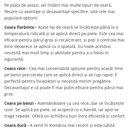
Pe piața de astazi, vei întâlni mai multe tipuri de ceară,
fiecare cu avantaje și dezavantaje specifice. Iată cele mai
populare opțiuni:
Ceara fierbinte -
Acest tip de ceară se încălzește până la o
temperatură ridicată și se aplică direct pe piele. Este cea mai
eficace pentru părul gros și recalcitrant, și poți o controla mai
bine deoarece se aplică cu o spatulă. Cu toate acestea,
necesită mai mult timp și abilitate pentru a o folosi în
siguranță.
Ceara rece -
Cea mai convenabilă opțiune pentru acasă! Vine
pe benzi pre-cerate care se aplică direct și se rup rapid. E
perfectă pentru începători și necesită minim pregătire.
Dezavantajul e că poate fi mai puțin eficace pentru părul mai
gros.
Ceara pe benzi -
Asemănătoare cu cea rece, dar se încălzește
ușor. Se aplică pe piele, se acoperă cu o bandă, iar apoi se
trage repede. Oferă un echilibru bun între eficiență și confort.
Ceara dură -
A venit în România mai recent și este iubită