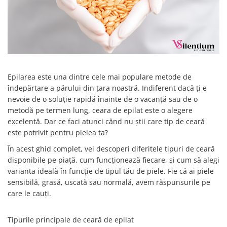
Mostre Ceara
Spume pentru Par
Parafina
Tratamente pentru Par
Pasta de Zahar
Vopsea de Par
Produse Dupa Epilare
Produse Inainte de Epilare
Epilarea este una dintre cele mai populare metode de
Scrub pentru Corp
îndepărtare a părului din țara noastră. Indiferent dacă ți e
nevoie de o soluție rapidă înainte de o vacanță sau de o
metodă pe termen lung, ceara de epilat este o alegere
excelentă. Dar ce faci atunci când nu știi care tip de ceară
este potrivit pentru pielea ta?
În acest ghid complet, vei descoperi diferitele tipuri de ceară
disponibile pe piață, cum funcționează fiecare, și cum să alegi
varianta ideală în funcție de tipul tău de piele. Fie că ai piele
sensibilă, grasă, uscată sau normală, avem răspunsurile pe
care le cauți.
Tipurile principale de ceară de epilat