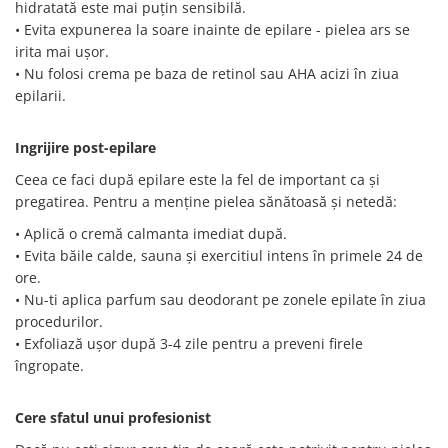
hidratată este mai puțin sensibilă.
• Evita expunerea la soare inainte de epilare - pielea ars se
irita mai ușor.
• Nu folosi crema pe baza de retinol sau AHA acizi în ziua
epilarii.
Ingrijire post-epilare
Ceea ce faci după epilare este la fel de important ca și
pregatirea. Pentru a menține pielea sănătoasă și netedă:
• Aplică o cremă calmanta imediat după.
• Evita băile calde, sauna și exercitiul intens în primele 24 de
ore.
• Nu-ti aplica parfum sau deodorant pe zonele epilate în ziua
procedurilor.
• Exfoliază ușor după 3-4 zile pentru a preveni firele
îngropate.
Cere sfatul unui profesionist