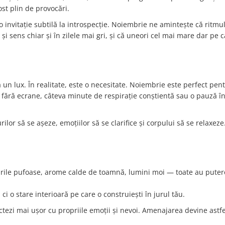
ost plin de provocări.
nvitație subtilă la introspecție. Noiembrie ne amintește că ritmul 
i sens chiar și în zilele mai gri, și că uneori cel mai mare dar pe c
a un lux. În realitate, este o necesitate. Noiembrie este perfect pent
eri fără ecrane, câteva minute de respirație conștientă sau o pauză î
ilor să se așeze, emoțiilor să se clarifice și corpului să se relaxeze.
turile pufoase, arome calde de toamnă, lumini moi — toate au puter
 o stare interioară pe care o construiești în jurul tău.
ectezi mai ușor cu propriile emoții și nevoi. Amenajarea devine astfe