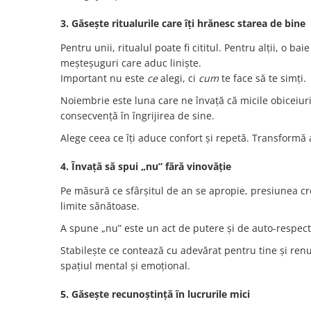
3. Găsește ritualurile care îți hrănesc starea de bine
Pentru unii, ritualul poate fi cititul. Pentru alții, o b
meșteșuguri care aduc liniște.
Important nu este
ce
alegi, ci
cum
te face să te simți.
Noiembrie este luna care ne învață că micile obiceiuri
consecvență în îngrijirea de sine.
Alege ceea ce îți aduce confort și repetă. Transformă
4. Învață să spui „nu” fără vinovăție
Pe măsură ce sfârșitul de an se apropie, presiunea cre
limite sănătoase.
A spune „nu” este un act de putere și de auto-respect. 
Stabilește ce contează cu adevărat pentru tine și renun
spațiul mental și emoțional.
5. Găsește recunoștință în lucrurile mici