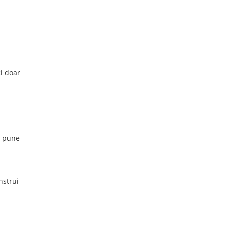
i doar
a pune
nstrui