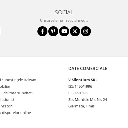
SOCIAL
Urmareste-ne in social media
DATE COMERCIALE
i cunoștințele Italwax
V-Silentium SRL
bilier
J35/1490/1996
idelitate si Invitatii
RO8991596
fesionisti
Str. Muntele Mic Nr. 24
anzatori
Giarmata, Timis
 disputelor online