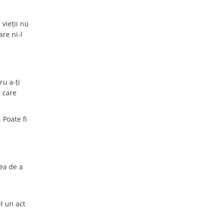
vieții nu
are ni-l
ru a-ți
n care
 Poate fi
ea de a
l un act