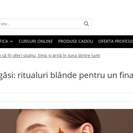
TICA
CURSURI ONLINE
PRODUSE CADOU
OFERTA PROFESI
ă îți oferi spațiu, timp și grijă în luna dintre lumi
găsi: ritualuri blânde pentru un fin