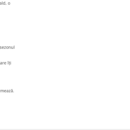
ald, o
 sezonul
are îți
urmează.