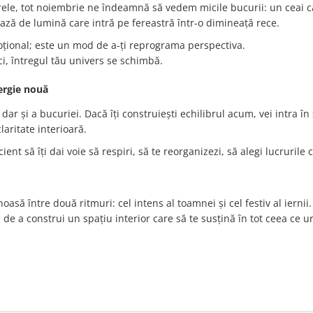
ele, tot noiembrie ne îndeamnă să vedem micile bucurii: un ceai c
ază de lumină care intră pe fereastră într-o dimineață rece.
oțional; este un mod de a-ți reprograma perspectiva.
ci, întregul tău univers se schimbă.
ergie nouă
ar și a bucuriei. Dacă îți construiești echilibrul acum, vei intra în
aritate interioară.
nt să îți dai voie să respiri, să te reorganizezi, să alegi lucrurile c
să între două ritmuri: cel intens al toamnei și cel festiv al iernii.
și de a construi un spațiu interior care să te susțină în tot ceea ce 