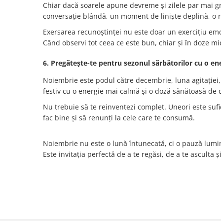
Chiar dacă soarele apune devreme și zilele par mai gr
conversație blândă, un moment de liniște deplină, o r
Exersarea recunoștinței nu este doar un exercițiu em
Când observi tot ceea ce este bun, chiar și în doze mi
6. Pregătește-te pentru sezonul sărbătorilor cu o en
Noiembrie este podul către decembrie, luna agitației, d
festiv cu o energie mai calmă și o doză sănătoasă de cl
Nu trebuie să te reinventezi complet. Uneori este suficie
fac bine și să renunți la cele care te consumă.
Noiembrie nu este o lună întunecată, ci o pauză luminoa
Este invitația perfectă de a te regăsi, de a te asculta 