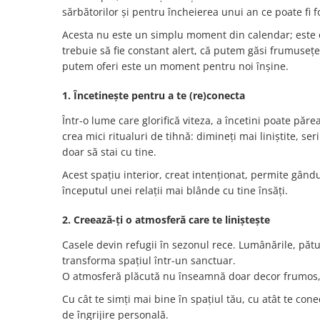
sărbătorilor și pentru încheierea unui an ce poate fi f
Acesta nu este un simplu moment din calendar; este o i
trebuie să fie constant alert, că putem găsi frumusețe ș
putem oferi este un moment pentru noi înșine.
1. Încetinește pentru a te (re)conecta
Într-o lume care glorifică viteza, a încetini poate păre
crea mici ritualuri de tihnă: dimineți mai liniștite, s
doar să stai cu tine.
Acest spațiu interior, creat intenționat, permite gândur
începutul unei relații mai blânde cu tine însăți.
2. Creează-ți o atmosferă care te liniștește
Casele devin refugii în sezonul rece. Lumânările, pă
transforma spațiul într-un sanctuar.
O atmosferă plăcută nu înseamnă doar decor frumos, ci
Cu cât te simți mai bine în spațiul tău, cu atât te con
de îngrijire personală.