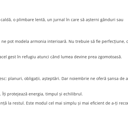
aie caldă, o plimbare lentă, un jurnal în care să așterni gânduri sau
 ne pot modela armonia interioară. Nu trebuie să fie perfecțiune, c
 acel gest în refugiu atunci când lumea devine prea zgomotoasă.
sc: planuri, obligații, așteptări. Dar noiembrie ne oferă șansa de 
Îți protejează energia, timpul și echilibrul.
ță la restul. Este modul cel mai simplu și mai eficient de a-ți reco