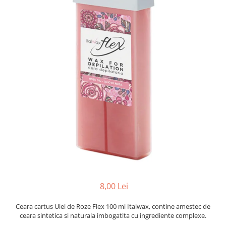
Mostre Ceara
Spume pentru Par
Parafina
Tratamente pentru Par
Pasta de Zahar
Vopsea de Par
Produse Dupa Epilare
Produse Inainte de Epilare
Scrub pentru Corp
8,00 Lei
Ceara cartus Ulei de Roze Flex 100 ml Italwax, contine amestec de
ceara sintetica si naturala imbogatita cu ingrediente complexe.