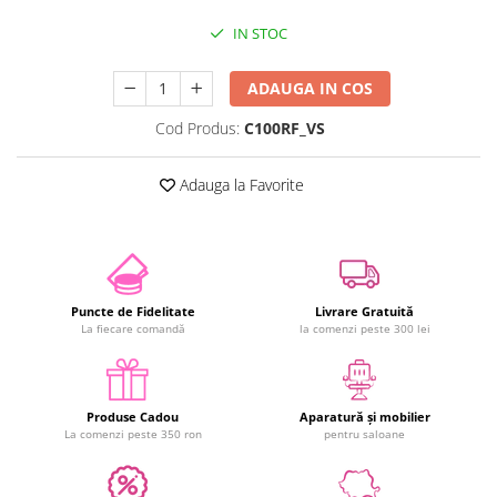
IN STOC
ADAUGA IN COS
Cod Produs:
C100RF_VS
Adauga la Favorite
Puncte de Fidelitate
Livrare Gratuită
La fiecare comandă
la comenzi peste 300 lei
Produse Cadou
Aparatură și mobilier
La comenzi peste 350 ron
pentru saloane