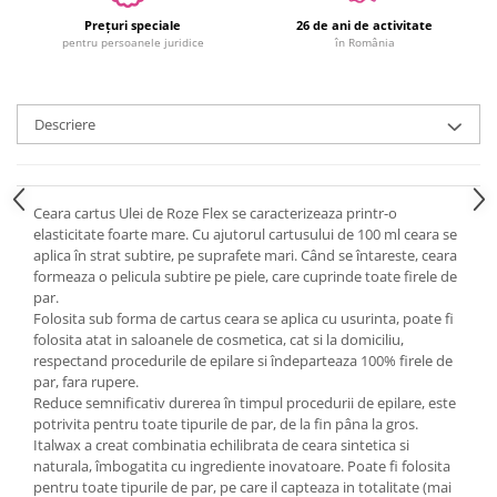
Prețuri speciale
26 de ani de activitate
pentru persoanele juridice
în România
Descriere
Ceara cartus Ulei de Roze Flex se caracterizeaza printr-o
elasticitate foarte mare. Cu ajutorul cartusului de 100 ml ceara se
aplica în strat subtire, pe suprafete mari. Când se întareste, ceara
formeaza o pelicula subtire pe piele, care cuprinde toate firele de
par.
Folosita sub forma de cartus ceara se aplica cu usurinta, poate fi
folosita atat in saloanele de cosmetica, cat si la domiciliu,
respectand procedurile de epilare si îndeparteaza 100% firele de
par, fara rupere.
Reduce semnificativ durerea în timpul procedurii de epilare, este
potrivita pentru toate tipurile de par, de la fin pâna la gros.
Italwax a creat combinatia echilibrata de ceara sintetica si
naturala, îmbogatita cu ingrediente inovatoare. Poate fi folosita
pentru toate tipurile de par, pe care il capteaza in totalitate (mai