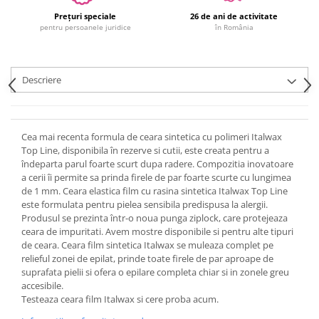
Prețuri speciale
26 de ani de activitate
pentru persoanele juridice
în România
Descriere
Cea mai recenta formula de ceara sintetica cu polimeri Italwax
Top Line, disponibila în rezerve si cutii, este creata pentru a
îndeparta parul foarte scurt dupa radere. Compozitia inovatoare
a cerii îi permite sa prinda firele de par foarte scurte cu lungimea
de 1 mm. Ceara elastica film cu rasina sintetica Italwax Top Line
este formulata pentru pielea sensibila predispusa la alergii.
Produsul se prezinta într-o noua punga ziplock, care protejeaza
ceara de impuritati. Avem mostre disponibile si pentru alte tipuri
de ceara. Ceara film sintetica Italwax se muleaza complet pe
relieful zonei de epilat, prinde toate firele de par aproape de
suprafata pielii si ofera o epilare completa chiar si in zonele greu
accesibile.
Testeaza ceara film Italwax si cere proba acum.