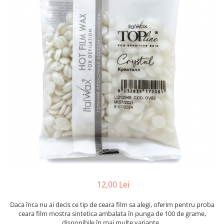
Mostre Ceara
Spume pentru Par
Parafina
Tratamente pentru Par
Pasta de Zahar
Vopsea de Par
Produse Dupa Epilare
Produse Inainte de Epilare
Scrub pentru Corp
12,00 Lei
Daca înca nu ai decis ce tip de ceara film sa alegi, oferim pentru proba
ceara film mostra sintetica ambalata în punga de 100 de grame,
disponibile în mai multe variante.