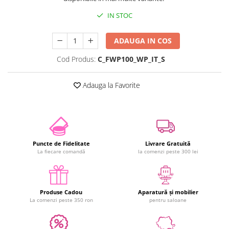
IN STOC
ADAUGA IN COS
Cod Produs:
C_FWP100_WP_IT_S
Adauga la Favorite
Puncte de Fidelitate
Livrare Gratuită
La fiecare comandă
la comenzi peste 300 lei
Produse Cadou
Aparatură și mobilier
La comenzi peste 350 ron
pentru saloane