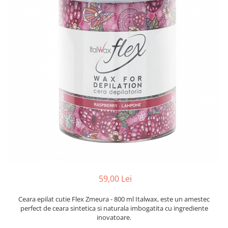
Mostre Ceara
Spume pentru Par
Parafina
Tratamente pentru Par
Pasta de Zahar
Vopsea de Par
Produse Dupa Epilare
Produse Inainte de Epilare
Scrub pentru Corp
59,00 Lei
Ceara epilat cutie Flex Zmeura - 800 ml Italwax, este un amestec
perfect de ceara sintetica si naturala imbogatita cu ingrediente
inovatoare.