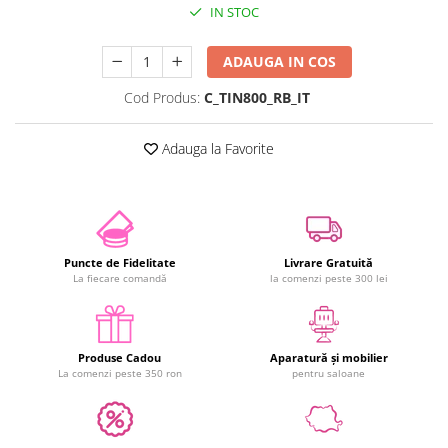
IN STOC
ADAUGA IN COS
Cod Produs:
C_TIN800_RB_IT
Adauga la Favorite
Puncte de Fidelitate
Livrare Gratuită
La fiecare comandă
la comenzi peste 300 lei
Produse Cadou
Aparatură și mobilier
La comenzi peste 350 ron
pentru saloane