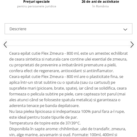
Prețuri speciale
26 de ani de activitate
pentru persoanele juridice
în România
Descriere
Ceara epilat cutie Flex Zmeura - 800 ml, este un amestec echilibrat
de ceara sintetica si naturala care contine ulei esential de zmeura,
cu proprietati de prevenire a imbatrânirii premature a pielii,
confera efect de regenerare, antioxidant si antiinflamator.
Ceara epilat cutie Flex Zmeura - 800 ml are o plasticitate fina, se
aplica într-un strat subtire cu o spatula (sau cu cartusul) pe
suprafete mari (picioare, brate, spate), iar când se solidifica, ceara
formeaza o pelicula subtire pe piele, care capteaza tot parul (mai
ales atunci când se foloseste spatula metalica) si garanteaza o
aderenta tenace pe banda depilatoare.
Nu lasa pielea lipicioasa si indeparteaza 100% parul fara a-l rupe,
este ideal pentru toate tipurile de par.
Temperatura de topire este de 37/39°C.
Disponibila în sapte arome: chihlimbar, ulei de trandafir, zmeura,
vin, alge marine, acvamarin si oud. Formate: 100ml, 400ml si