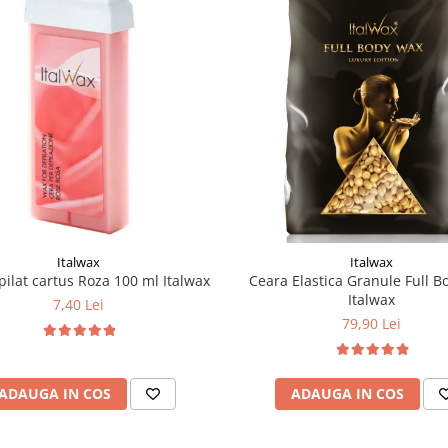
Italwax
Italwax
pilat cartus Roza 100 ml Italwax
Ceara Elastica Granule Full B
Italwax
7,40 Lei
79,90 Lei
ADAUGA IN COS
ADAUGA IN COS