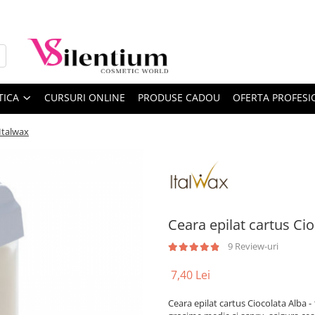
TICA
CURSURI ONLINE
PRODUSE CADOU
OFERTA PROFESI
 Italwax
Ceara epilat cartus Ci
9 Review-uri
7,40 Lei
Ceara epilat cartus Ciocolata Alba -