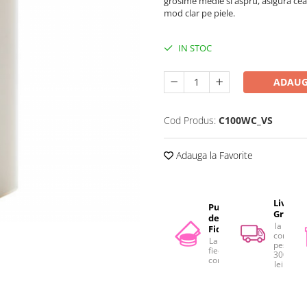
grosime medie si aspru, asigura cea
mod clar pe piele.
IN STOC
ADAUG
Cod Produs:
C100WC_VS
Adauga la Favorite
Livrare
Puncte
Gratuit
de
la
Fidelitate
comenzi
La
peste
fiecare
300
comandă
lei