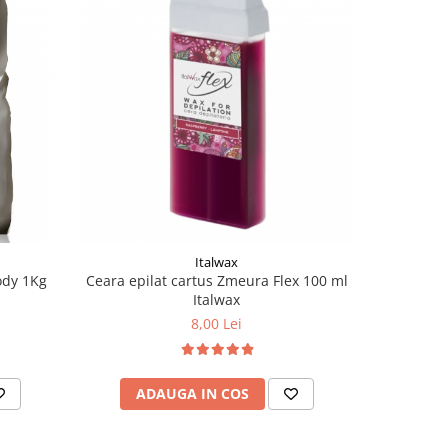
Italwax
ody 1Kg
Ceara epilat cartus Zmeura Flex 100 ml
Ceara ep
Italwax
8,00 Lei
ADAUGA IN COS
AD