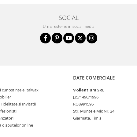
SOCIAL
Urmareste-ne in social media
DATE COMERCIALE
i cunoștințele Italwax
V-Silentium SRL
bilier
J35/1490/1996
idelitate si Invitatii
RO8991596
fesionisti
Str. Muntele Mic Nr. 24
anzatori
Giarmata, Timis
 disputelor online