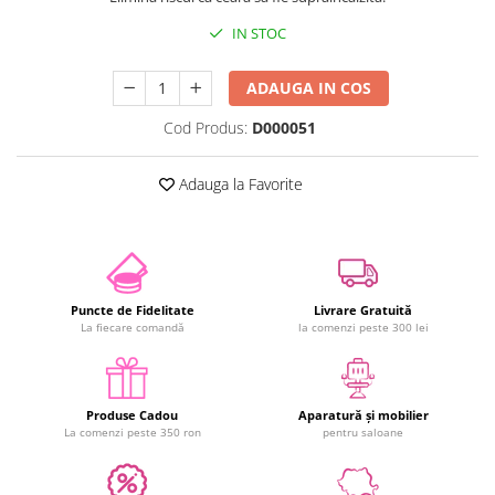
IN STOC
ADAUGA IN COS
Cod Produs:
D000051
Adauga la Favorite
Puncte de Fidelitate
Livrare Gratuită
La fiecare comandă
la comenzi peste 300 lei
Produse Cadou
Aparatură și mobilier
La comenzi peste 350 ron
pentru saloane