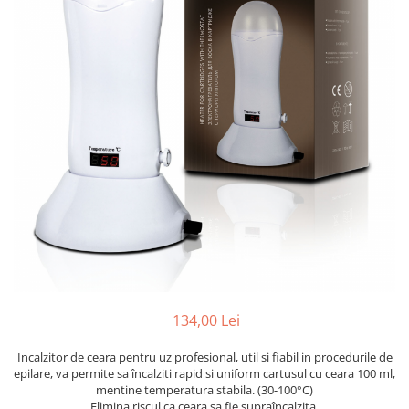
Mostre Ceara
Spume pentru Par
Parafina
Tratamente pentru Par
Pasta de Zahar
Vopsea de Par
Produse Dupa Epilare
Produse Inainte de Epilare
Scrub pentru Corp
134,00 Lei
Incalzitor de ceara pentru uz profesional, util si fiabil in procedurile de
epilare, va permite sa încalziti rapid si uniform cartusul cu ceara 100 ml,
mentine temperatura stabila. (30-100°C)
Elimina riscul ca ceara sa fie supraîncalzita.