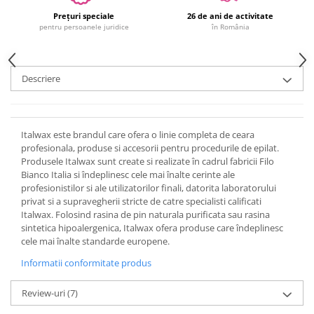
Prețuri speciale
26 de ani de activitate
pentru persoanele juridice
în România
Descriere
Italwax este brandul care ofera o linie completa de ceara
profesionala, produse si accesorii pentru procedurile de epilat.
Produsele Italwax sunt create si realizate în cadrul fabricii Filo
Bianco Italia si îndeplinesc cele mai înalte cerinte ale
profesionistilor si ale utilizatorilor finali, datorita laboratorului
privat si a supravegherii stricte de catre specialisti calificati
Italwax. Folosind rasina de pin naturala purificata sau rasina
sintetica hipoalergenica, Italwax ofera produse care îndeplinesc
cele mai înalte standarde europene.
Informatii conformitate produs
Review-uri
(7)