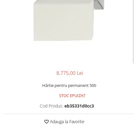
Mostre Ceara
Spume pentru Par
Parafina
Tratamente pentru Par
Pasta de Zahar
Vopsea de Par
Produse Dupa Epilare
Produse Inainte de Epilare
Scrub pentru Corp
8.775,00 Lei
Hârtie pentru permanent 500
STOC EPUIZAT
Cod Produs:
eb35331d0cc3
Adauga la Favorite