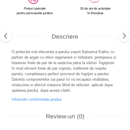
Prețuri speciale
26 de ani de activitate
pentru persoanele juridice
în România
Descriere
O protectie mai efecienta a parului vopsit.Balsamul Kallos cu
parfum de argan cu efect regenerant si hidratant, protejeaza si
hraneste firele de par de la radacina pâna la vârfuri. Îngrijeste
în mod eficient firele de par vopsite, indiferent de nuanta
parului, completeaza perfect procesul de îngrijire a parului.
Datorita componentilor sai parul îsi va recapata vitalitatea,
stralucirea si efectul matasos.Mod de utilizare: aplicati dupa
spalarea parului, dupa aceea clatiti.
Informatii conformitate produs
Review-uri
(0)