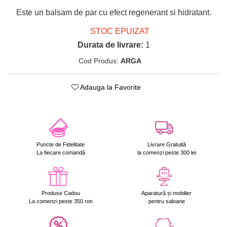
Este un balsam de par cu efect regenerant si hidratant.
STOC EPUIZAT
Durata de livrare:
1
Cod Produs:
ARGA
Adauga la Favorite
Puncte de Fidelitate
Livrare Gratuită
La fiecare comandă
la comenzi peste 300 lei
Produse Cadou
Aparatură și mobilier
La comenzi peste 350 ron
pentru saloane