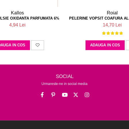
Kallos
Roial
LSIE OXIDANTA PARFUMATA 6%
PELERINE VOPSIT COAFURA AL
4,94 Lei
14,70 Lei
AUGA IN COS
ADAUGA IN COS
SOCIAL
Urmareste-ne in social media