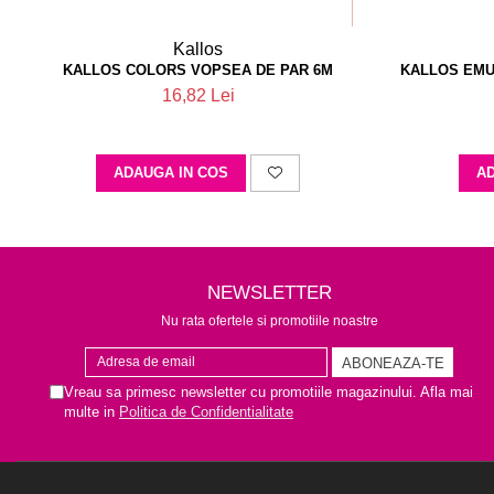
Kallos
KALLOS COLORS VOPSEA DE PAR 6M
KALLOS EMU
16,82 Lei
ADAUGA IN COS
AD
NEWSLETTER
Nu rata ofertele si promotiile noastre
Vreau sa primesc newsletter cu promotiile magazinului. Afla mai
multe in
Politica de Confidentialitate