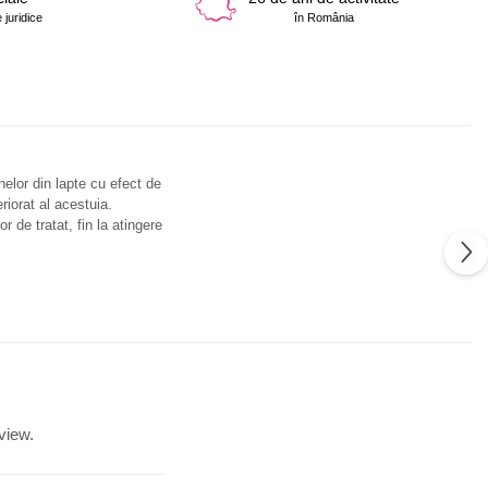
 juridice
în România
nelor din lapte cu efect de
riorat al acestuia.
 de tratat, fin la atingere
view.