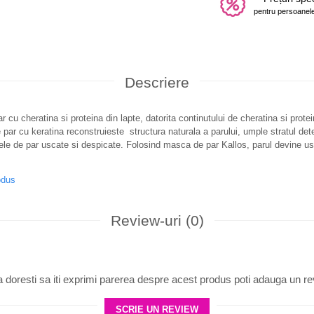
pentru persoanele
Descriere
u cheratina si proteina din lapte, datorita continutului de cheratina si protei
 par cu keratina reconstruieste structura naturala a parului, umple stratul dete
ele de par uscate si despicate. Folosind masca de par Kallos, parul devine usor
odus
Review-uri
(0)
 doresti sa iti exprimi parerea despre acest produs poti adauga un re
SCRIE UN REVIEW