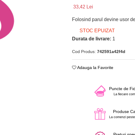
33,42 Lei
Folosind parul devine usor de t
STOC EPUIZAT
Durata de livrare:
1
Cod Produs:
742591a42f4d
Adauga la Favorite
Puncte de Fid
La fiecare co
Produse C
La comenzi peste
Prețuri spe