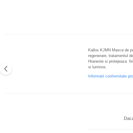
Kallos KJMN Masca de par c
regenerare, tratamentul de
Hraneste si protejeaza fir
si luminos.
Informatii conformitate pr
Daca