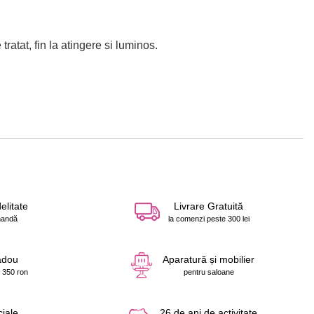
ratat, fin la atingere si luminos.
elitate
Livrare Gratuită
mandă
la comenzi peste 300 lei
adou
Aparatură și mobilier
 350 ron
pentru saloane
ciale
26 de ani de activitate