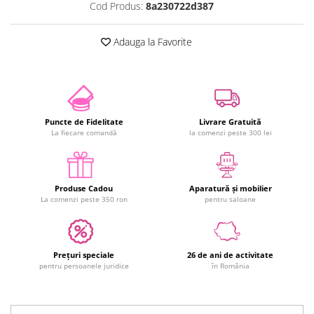
Cod Produs:
8a230722d387
Adauga la Favorite
Puncte de Fidelitate
Livrare Gratuită
La fiecare comandă
la comenzi peste 300 lei
Produse Cadou
Aparatură și mobilier
La comenzi peste 350 ron
pentru saloane
Prețuri speciale
26 de ani de activitate
pentru persoanele juridice
în România