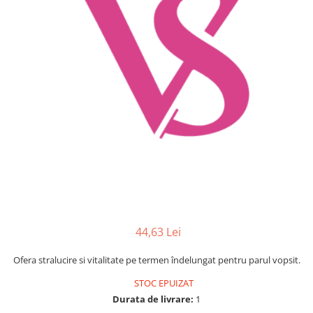
Mostre Ceara
Spume pentru Par
Parafina
Tratamente pentru Par
Pasta de Zahar
Vopsea de Par
Produse Dupa Epilare
Produse Inainte de Epilare
Scrub pentru Corp
44,63 Lei
Ofera stralucire si vitalitate pe termen îndelungat pentru parul vopsit.
STOC EPUIZAT
Durata de livrare:
1