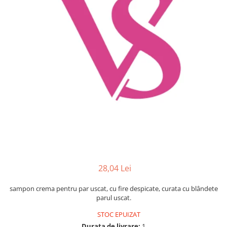
Mostre Ceara
Spume pentru Par
Parafina
Tratamente pentru Par
Pasta de Zahar
Vopsea de Par
Produse Dupa Epilare
Produse Inainte de Epilare
Scrub pentru Corp
28,04 Lei
sampon crema pentru par uscat, cu fire despicate, curata cu blândete
parul uscat.
STOC EPUIZAT
Durata de livrare:
1