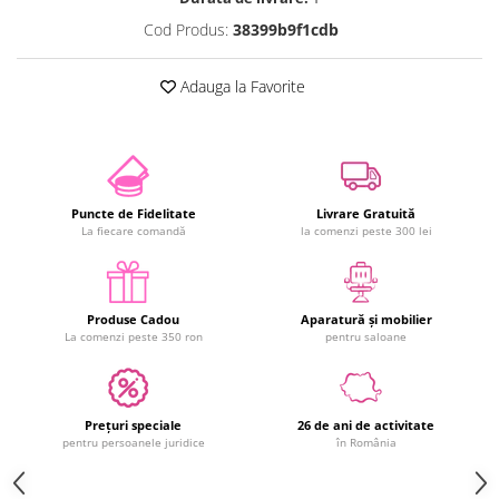
Cod Produs:
38399b9f1cdb
Adauga la Favorite
Puncte de Fidelitate
Livrare Gratuită
La fiecare comandă
la comenzi peste 300 lei
Produse Cadou
Aparatură și mobilier
La comenzi peste 350 ron
pentru saloane
Prețuri speciale
26 de ani de activitate
pentru persoanele juridice
în România