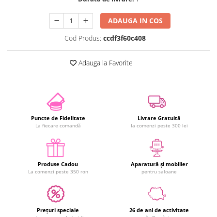
ADAUGA IN COS
Cod Produs:
ccdf3f60c408
Adauga la Favorite
Puncte de Fidelitate
Livrare Gratuită
La fiecare comandă
la comenzi peste 300 lei
Produse Cadou
Aparatură și mobilier
La comenzi peste 350 ron
pentru saloane
Prețuri speciale
26 de ani de activitate