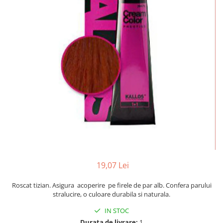
Mostre Ceara
Spume pentru Par
Parafina
Tratamente pentru Par
Pasta de Zahar
Vopsea de Par
Produse Dupa Epilare
Produse Inainte de Epilare
Scrub pentru Corp
19,07 Lei
Roscat tizian. Asigura acoperire pe firele de par alb. Confera parului
stralucire, o culoare durabila si naturala.
IN STOC
Durata de livrare:
1