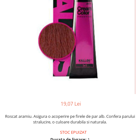
Mostre Ceara
Spume pentru Par
Parafina
Tratamente pentru Par
Pasta de Zahar
Vopsea de Par
Produse Dupa Epilare
Produse Inainte de Epilare
Scrub pentru Corp
19,07 Lei
Roscat aramiu. Asigura o acoperire pe firele de par alb. Confera parului
stralucire, o culoare durabila si naturala.
STOC EPUIZAT
Durata de livrare:
1