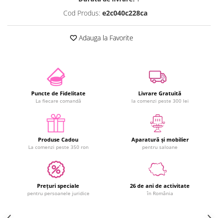
Cod Produs:
e2c040c228ca
Adauga la Favorite
Puncte de Fidelitate
Livrare Gratuită
La fiecare comandă
la comenzi peste 300 lei
Produse Cadou
Aparatură și mobilier
La comenzi peste 350 ron
pentru saloane
Prețuri speciale
26 de ani de activitate
pentru persoanele juridice
în România