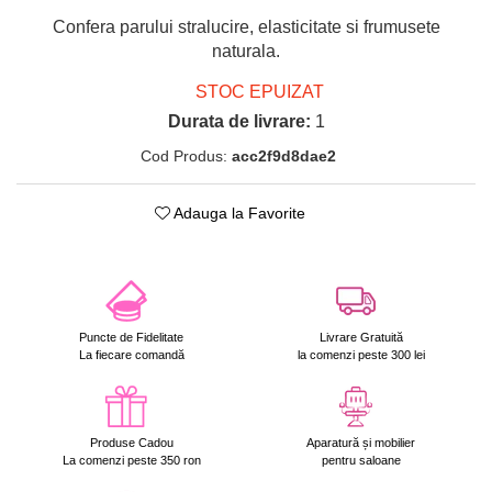
Confera parului stralucire, elasticitate si frumusete
naturala.
STOC EPUIZAT
Durata de livrare:
1
Cod Produs:
acc2f9d8dae2
Adauga la Favorite
Puncte de Fidelitate
Livrare Gratuită
La fiecare comandă
la comenzi peste 300 lei
Produse Cadou
Aparatură și mobilier
La comenzi peste 350 ron
pentru saloane