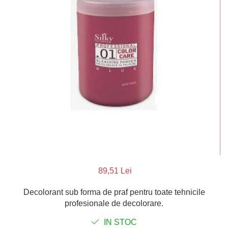
Parafina
Tratamente pentru Par
Pasta de Zahar
Vopsea de Par
Produse Dupa Epilare
Produse Inainte de Epilare
Scrub pentru Corp
89,51 Lei
Decolorant sub forma de praf pentru toate tehnicile
profesionale de decolorare.
IN STOC