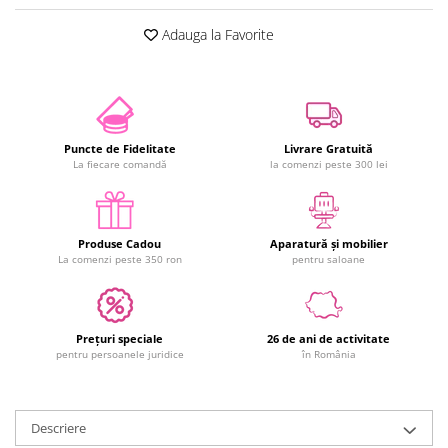
Adauga la Favorite
Puncte de Fidelitate
Livrare Gratuită
La fiecare comandă
la comenzi peste 300 lei
Produse Cadou
Aparatură și mobilier
La comenzi peste 350 ron
pentru saloane
Prețuri speciale
26 de ani de activitate
pentru persoanele juridice
în România
Descriere