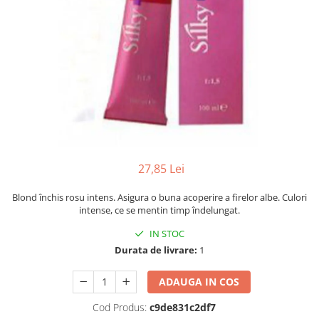
Mostre Ceara
Spume pentru Par
Parafina
Tratamente pentru Par
Pasta de Zahar
Vopsea de Par
Produse Dupa Epilare
Produse Inainte de Epilare
Scrub pentru Corp
27,85 Lei
Blond închis rosu intens. Asigura o buna acoperire a firelor albe. Culori
intense, ce se mentin timp îndelungat.
IN STOC
Durata de livrare:
1
ADAUGA IN COS
Cod Produs:
c9de831c2df7