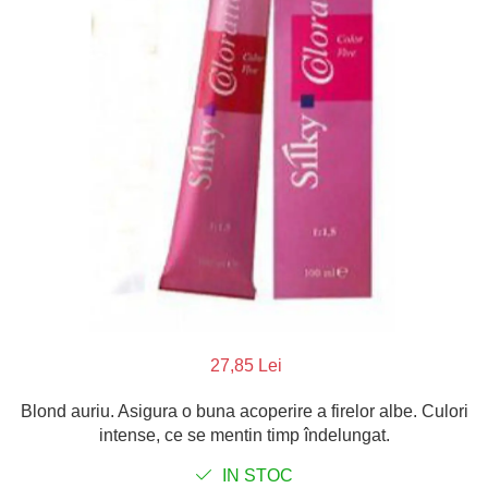
Parafina
Tratamente pentru Par
Pasta de Zahar
Vopsea de Par
Produse Dupa Epilare
Produse Inainte de Epilare
Scrub pentru Corp
27,85 Lei
Blond auriu. Asigura o buna acoperire a firelor albe. Culori
intense, ce se mentin timp îndelungat.
IN STOC