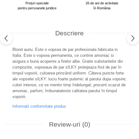
Prețuri speciale
26 de ani de activitate
pentru persoanele juridice
în România
Descriere
Blond auriu. Este o vopsea de par profesionala fabricata in
Italia. Este o vopsea permanenta, ce contine amoniac si
asigura o buna acoperire a firelor albe. Gratie substantelor din
compozitie, vopseaua de par sILKY protejeaza firul de par în
timpul vopsirii, culoarea prinzând uniform. Câteva puncte forte
ale vopselei sILKY: luciu foarte puternic al parului dupa vopsire;
culori intense, ce se mentin timp îndelungat; procent scazut de
amoniac, parfum; îmbunatateste calitatea parului în timpul
vopsirii.
Informatii conformitate produs
Review-uri
(0)