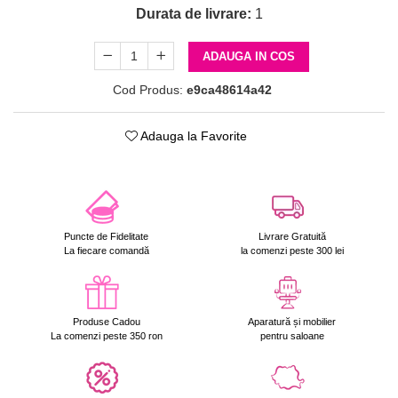
Durata de livrare:
1
ADAUGA IN COS
Cod Produs:
e9ca48614a42
Adauga la Favorite
Puncte de Fidelitate
Livrare Gratuită
La fiecare comandă
la comenzi peste 300 lei
Produse Cadou
Aparatură și mobilier
La comenzi peste 350 ron
pentru saloane