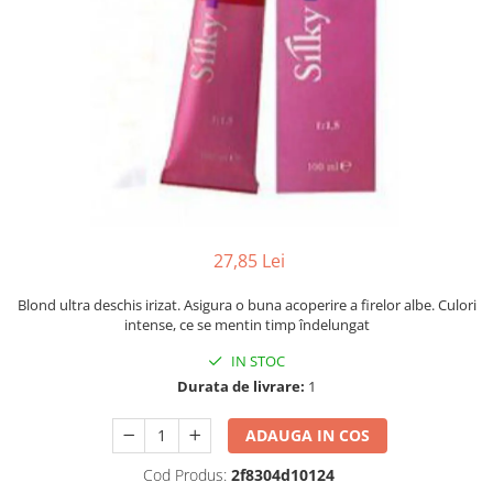
Mostre Ceara
Spume pentru Par
Parafina
Tratamente pentru Par
Pasta de Zahar
Vopsea de Par
Produse Dupa Epilare
Produse Inainte de Epilare
Scrub pentru Corp
27,85 Lei
Blond ultra deschis irizat. Asigura o buna acoperire a firelor albe. Culori
intense, ce se mentin timp îndelungat
IN STOC
Durata de livrare:
1
ADAUGA IN COS
Cod Produs:
2f8304d10124