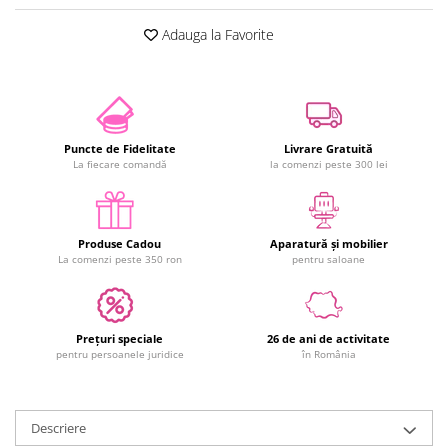
Adauga la Favorite
Puncte de Fidelitate
Livrare Gratuită
La fiecare comandă
la comenzi peste 300 lei
Produse Cadou
Aparatură și mobilier
La comenzi peste 350 ron
pentru saloane
Prețuri speciale
26 de ani de activitate
pentru persoanele juridice
în România
Descriere