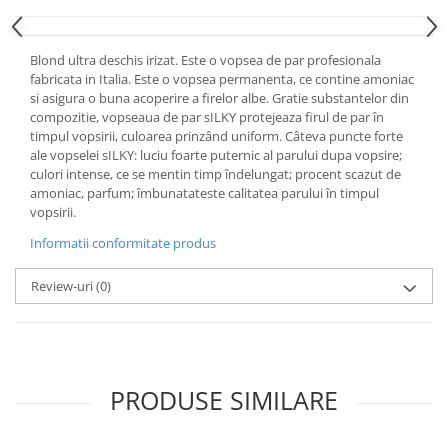
Blond ultra deschis irizat. Este o vopsea de par profesionala
fabricata in Italia. Este o vopsea permanenta, ce contine amoniac
si asigura o buna acoperire a firelor albe. Gratie substantelor din
compozitie, vopseaua de par sILKY protejeaza firul de par în
timpul vopsirii, culoarea prinzând uniform. Câteva puncte forte
ale vopselei sILKY: luciu foarte puternic al parului dupa vopsire;
culori intense, ce se mentin timp îndelungat; procent scazut de
amoniac, parfum; îmbunatateste calitatea parului în timpul
vopsirii.
Informatii conformitate produs
Review-uri
(0)
PRODUSE SIMILARE