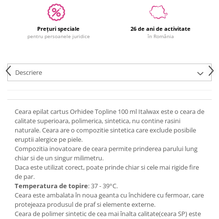
Prețuri speciale
26 de ani de activitate
pentru persoanele juridice
în România
Descriere
Ceara epilat cartus Orhidee Topline 100 ml Italwax este o ceara de
calitate superioara, polimerica, sintetica, nu contine rasini
naturale. Ceara are o compozitie sintetica care exclude posibile
eruptii alergice pe piele.
Compozitia inovatoare de ceara permite prinderea parului lung
chiar si de un singur milimetru.
Daca este utilizat corect, poate prinde chiar si cele mai rigide fire
de par.
Temperatura de topire
: 37 - 39°C.
Ceara este ambalata în noua geanta cu închidere cu fermoar, care
protejeaza produsul de praf si elemente externe.
Ceara de polimer sintetic de cea mai înalta calitate(ceara SP) este