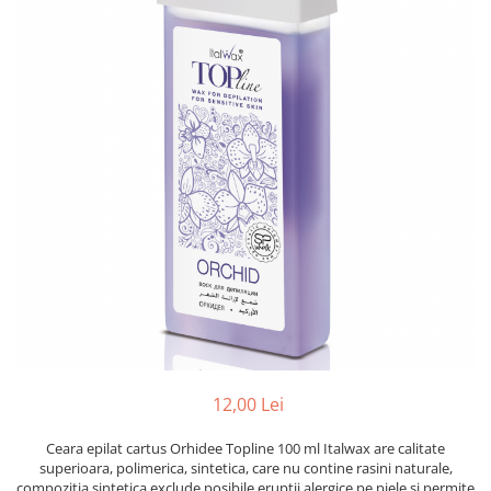
Mostre Ceara
Spume pentru Par
Parafina
Tratamente pentru Par
Pasta de Zahar
Vopsea de Par
Produse Dupa Epilare
Produse Inainte de Epilare
Scrub pentru Corp
12,00 Lei
Ceara epilat cartus Orhidee Topline 100 ml Italwax are calitate
superioara, polimerica, sintetica, care nu contine rasini naturale,
compozitia sintetica exclude posibile eruptii alergice pe piele si permite