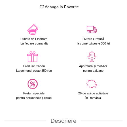
Adauga la Favorite
Puncte de Fidelitate
Livrare Gratuită
La fiecare comandă
la comenzi peste 300 lei
Produse Cadou
Aparatură și mobilier
La comenzi peste 350 ron
pentru saloane
Prețuri speciale
26 de ani de activitate
pentru persoanele juridice
în România
Descriere