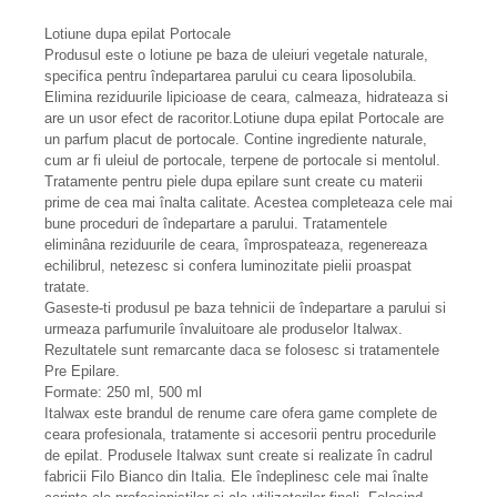
Lotiune dupa epilat Portocale
Produsul este o lotiune pe baza de uleiuri vegetale naturale,
specifica pentru îndepartarea parului cu ceara liposolubila.
Elimina reziduurile lipicioase de ceara, calmeaza, hidrateaza si
are un usor efect de racoritor.Lotiune dupa epilat Portocale are
un parfum placut de portocale. Contine ingrediente naturale,
cum ar fi uleiul de portocale, terpene de portocale si mentolul.
Tratamente pentru piele dupa epilare sunt create cu materii
prime de cea mai înalta calitate. Acestea completeaza cele mai
bune proceduri de îndepartare a parului. Tratamentele
eliminâna reziduurile de ceara, împrospateaza, regenereaza
echilibrul, netezesc si confera luminozitate pielii proaspat
tratate.
Gaseste-ti produsul pe baza tehnicii de îndepartare a parului si
urmeaza parfumurile învaluitoare ale produselor Italwax.
Rezultatele sunt remarcante daca se folosesc si tratamentele
Pre Epilare.
Formate: 250 ml, 500 ml
Italwax este brandul de renume care ofera game complete de
ceara profesionala, tratamente si accesorii pentru procedurile
de epilat. Produsele Italwax sunt create si realizate în cadrul
fabricii Filo Bianco din Italia. Ele îndeplinesc cele mai înalte