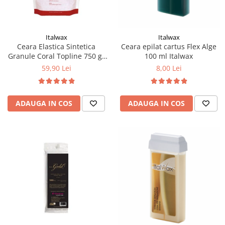
Italwax
Italwax
Ceara Elastica Sintetica
Ceara epilat cartus Flex Alge
Granule Coral Topline 750 gr
100 ml Italwax
Italwax
59,90 Lei
8,00 Lei
ADAUGA IN COS
ADAUGA IN COS