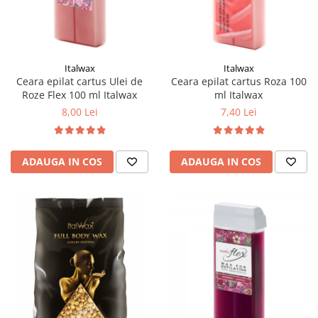
Mostre Ceara
Spume pentru Par
Parafina
Tratamente pentru Par
Pasta de Zahar
Vopsea de Par
Produse Dupa Epilare
Italwax
Italwax
Ceara epilat cartus Ulei de
Ceara epilat cartus Roza 100
Produse Inainte de Epilare
Roze Flex 100 ml Italwax
ml Italwax
Scrub pentru Corp
8,00 Lei
7,40 Lei
ADAUGA IN COS
ADAUGA IN COS