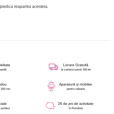
piedica reaparitia acesteia.
elitate
Livrare Gratuită
mandă
la comenzi peste 300 lei
adou
Aparatură și mobilier
 350 ron
pentru saloane
ciale
26 de ani de activitate
 juridice
în România