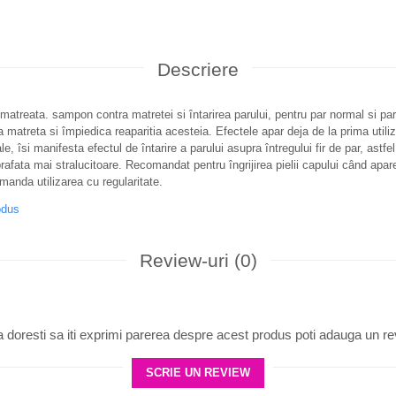
Descriere
reata. sampon contra matretei si întarirea parului, pentru par normal si par 
 matreta si împiedica reaparitia acesteia. Efectele apar deja de la prima utiliz
 îsi manifesta efectul de întarire a parului asupra întregului fir de par, astfel î
rafata mai stralucitoare. Recomandat pentru îngrijirea pielii capului când apa
manda utilizarea cu regularitate.
odus
Review-uri
(0)
 doresti sa iti exprimi parerea despre acest produs poti adauga un re
SCRIE UN REVIEW