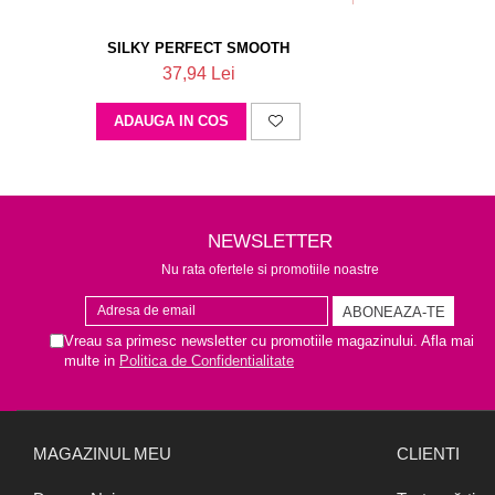
SILKY PERFECT SMOOTH
37,94 Lei
ADAUGA IN COS
NEWSLETTER
Nu rata ofertele si promotiile noastre
Vreau sa primesc newsletter cu promotiile magazinului. Afla mai
multe in
Politica de Confidentialitate
MAGAZINUL MEU
CLIENTI