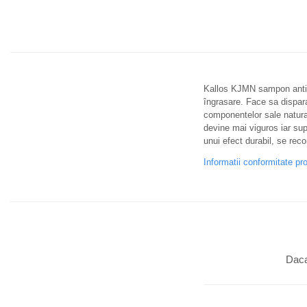
Kallos KJMN sampon antimat
îngrasare. Face sa dispara
componentelor sale naturale,
devine mai viguros iar sup
unui efect durabil, se reco
Informatii conformitate pr
Daca