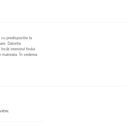
cu predispozitie la
are. Datorita
ncât interiorul firului
re matreata. În vederea
view.