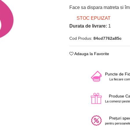
Face sa dispara matreta si îm
STOC EPUIZAT
Durata de livrare:
1
Cod Produs:
84cd7762a85c
Adauga la Favorite
Puncte de Fid
La fiecare co
Produse C
La comenzi peste
Prețuri spe
pentru persoanele