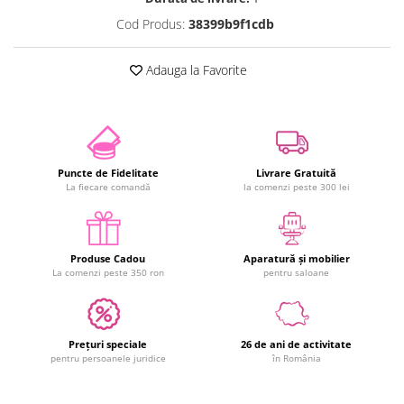
Cod Produs:
38399b9f1cdb
Adauga la Favorite
Puncte de Fidelitate
Livrare Gratuită
La fiecare comandă
la comenzi peste 300 lei
Produse Cadou
Aparatură și mobilier
La comenzi peste 350 ron
pentru saloane
Prețuri speciale
26 de ani de activitate
pentru persoanele juridice
în România