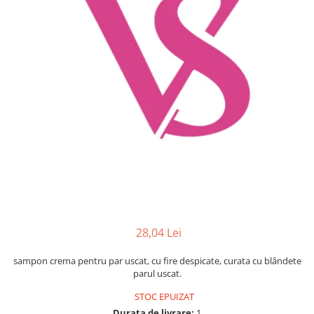
Mostre Ceara
Spume pentru Par
Parafina
Tratamente pentru Par
Pasta de Zahar
Vopsea de Par
Produse Dupa Epilare
Produse Inainte de Epilare
Scrub pentru Corp
28,04 Lei
sampon crema pentru par uscat, cu fire despicate, curata cu blândete
parul uscat.
STOC EPUIZAT
Durata de livrare:
1