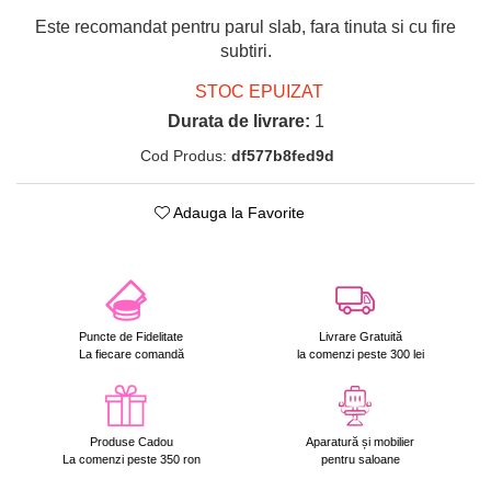
Este recomandat pentru parul slab, fara tinuta si cu fire
subtiri.
STOC EPUIZAT
Durata de livrare:
1
Cod Produs:
df577b8fed9d
Adauga la Favorite
Puncte de Fidelitate
Livrare Gratuită
La fiecare comandă
la comenzi peste 300 lei
Produse Cadou
Aparatură și mobilier
La comenzi peste 350 ron
pentru saloane