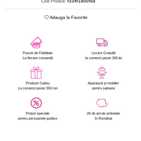
Cod Produs:
f334f1d0cf5d
Adauga la Favorite
Puncte de Fidelitate
Livrare Gratuită
La fiecare comandă
la comenzi peste 300 lei
Produse Cadou
Aparatură și mobilier
La comenzi peste 350 ron
pentru saloane
Prețuri speciale
26 de ani de activitate
pentru persoanele juridice
în România