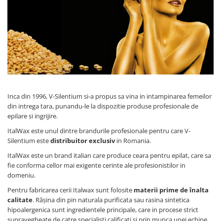
Mostre Ceara
Spume pentru Par
Parafina
Tratamente pentru Par
Pasta de Zahar
Vopsea de Par
Produse Dupa Epilare
Produse Inainte de Epilare
Scrub pentru Corp
Inca din 1996, V-Silentium si-a propus sa vina in intampinarea femeilor
din intrega tara, punandu-le la dispozitie produse profesionale de
epilare si ingrijire.
ItalWax este unul dintre brandurile profesionale pentru care V-
Silentium este
distribuitor exclusiv
in Romania.
ItalWax este un brand italian care produce ceara pentru epilat, care sa
fie conforma cellor mai exigente cerinte ale profesionistilor in
domeniu.
Pentru fabricarea cerii Italwax sunt folosite
materii prime de înalta
calitate
. Rășina din pin naturala purificata sau rasina sintetica
hipoalergenica sunt ingredientele principale, care in procese strict
supravegheate de catre specialisti calificati si prin munca unei echipe