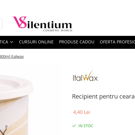
TICA
CURSURI ONLINE
PRODUSE CADOU
OFERTA PROFESI
800ml Italwax
Recipient pentru ceara
4,40 Lei
IN STOC