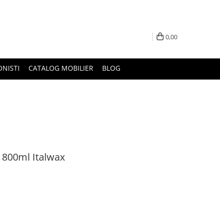
0,00
ONISTI
CATALOG MOBILIER
BLOG
 800ml Italwax