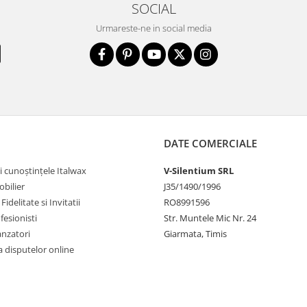
SOCIAL
Urmareste-ne in social media
DATE COMERCIALE
i cunoștințele Italwax
V-Silentium SRL
bilier
J35/1490/1996
idelitate si Invitatii
RO8991596
fesionisti
Str. Muntele Mic Nr. 24
anzatori
Giarmata, Timis
 disputelor online