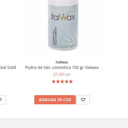
Italwax
oial Gold
Pudra de talc cosmetica 150 gr Italwax
Rola depi
21,00 Lei
ADAUGA IN COS
AD