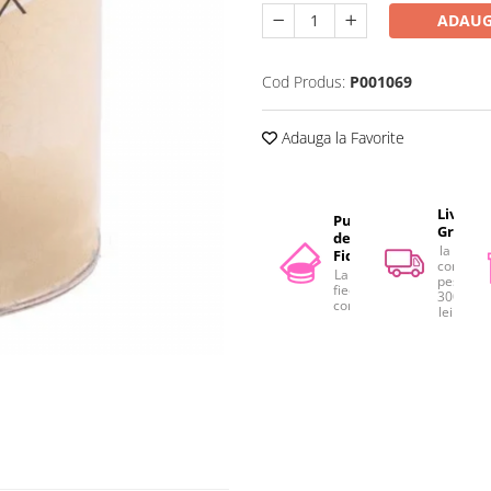
ADAUG
Cod Produs:
P001069
Adauga la Favorite
Livrare
Puncte
Gratuit
de
la
Fidelitate
comenzi
La
peste
fiecare
300
comandă
lei