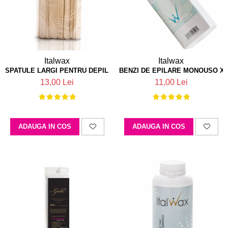
Parafina
Tratamente pentru Par
Pasta de Zahar
Vopsea de Par
Produse Dupa Epilare
Produse Inainte de Epilare
Italwax
Italwax
Scrub pentru Corp
SPATULE LARGI PENTRU DEPILARE X100 ITALWAX
BENZI DE EPILARE MONOUSO X1
13,00 Lei
11,00 Lei
ADAUGA IN COS
ADAUGA IN COS