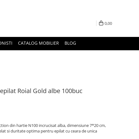
0,00
ONISTI
CATALOG MOBILIER
BLOG
 epilat Roial Gold albe 100buc
ection din hartie N100 incrucisat alba, dimensiune 7*20 cm,
lat si duritate optima pentru epilat cu ceara de unica