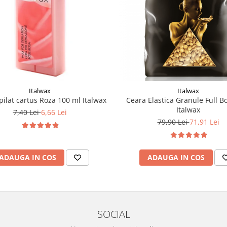
Italwax
Italwax
pilat cartus Roza 100 ml Italwax
Ceara Elastica Granule Full B
Italwax
7,40 Lei
6,66 Lei
79,90 Lei
71,91 Lei
ADAUGA IN COS
ADAUGA IN COS
SOCIAL