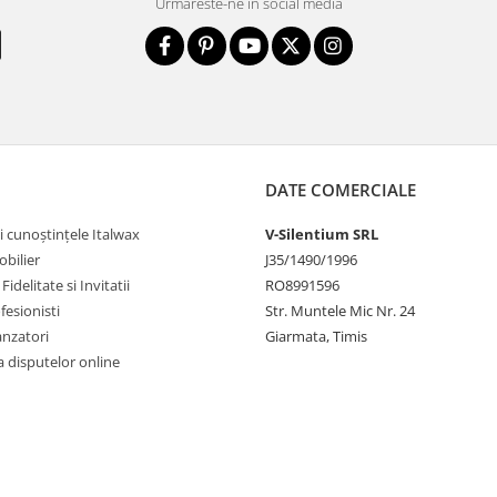
Urmareste-ne in social media
DATE COMERCIALE
i cunoștințele Italwax
V-Silentium SRL
bilier
J35/1490/1996
idelitate si Invitatii
RO8991596
fesionisti
Str. Muntele Mic Nr. 24
anzatori
Giarmata, Timis
 disputelor online