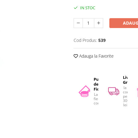
IN STOC
ADAUG
Cod Produs:
539
Adauga la Favorite
Livrare
Puncte
Gratuit
de
la
Fidelitate
comenzi
La
peste
fiecare
300
comandă
lei