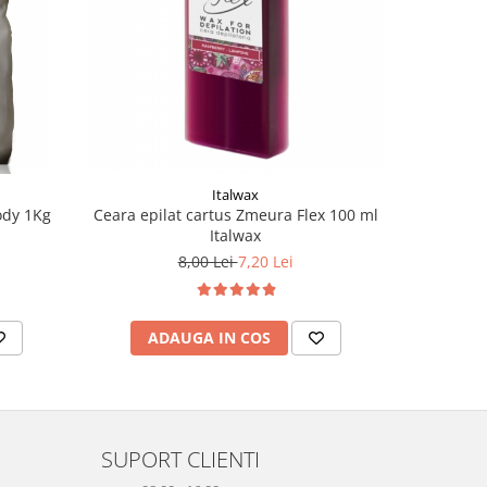
-10%
Italwax
ody 1Kg
Ceara epilat cartus Zmeura Flex 100 ml
Ceara ep
Italwax
8,00 Lei
7,20 Lei
ADAUGA IN COS
AD
SUPORT CLIENTI