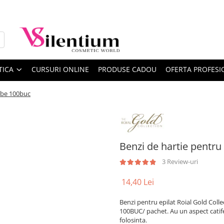
TICA
CURSURI ONLINE
PRODUSE CADOU
OFERTA PROFESI
albe 100buc
Benzi de hartie pentru
3 Review-uri
14,40 Lei
Benzi pentru epilat Roial Gold Coll
100BUC/ pachet. Au un aspect catife
folosinta.