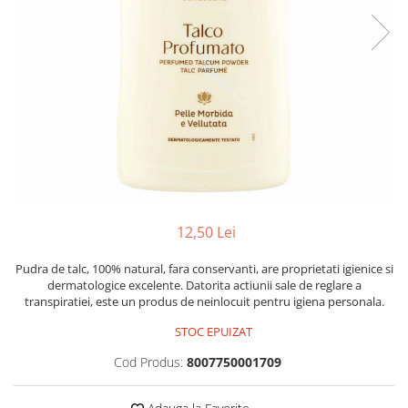
Mostre Ceara
Spume pentru Par
Parafina
Tratamente pentru Par
Pasta de Zahar
Vopsea de Par
Produse Dupa Epilare
Produse Inainte de Epilare
Scrub pentru Corp
12,50 Lei
Pudra de talc, 100% natural, fara conservanti, are proprietati igienice si
dermatologice excelente. Datorita actiunii sale de reglare a
transpiratiei, este un produs de neinlocuit pentru igiena personala.
STOC EPUIZAT
Cod Produs:
8007750001709