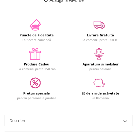
Adauga la Favorite
Puncte de Fidelitate
Livrare Gratuită
La fiecare comandă
la comenzi peste 300 lei
Produse Cadou
Aparatură și mobilier
La comenzi peste 350 ron
pentru saloane
Prețuri speciale
26 de ani de activitate
pentru persoanele juridice
în România
Descriere