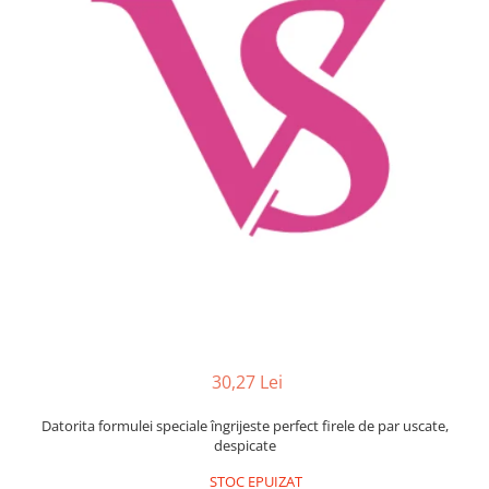
Mostre Ceara
Spume pentru Par
Parafina
Tratamente pentru Par
Pasta de Zahar
Vopsea de Par
Produse Dupa Epilare
Produse Inainte de Epilare
Scrub pentru Corp
30,27 Lei
Datorita formulei speciale îngrijeste perfect firele de par uscate,
despicate
STOC EPUIZAT