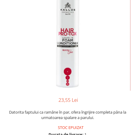
Mostre Ceara
Spume pentru Par
Parafina
Tratamente pentru Par
Pasta de Zahar
Vopsea de Par
Produse Dupa Epilare
Produse Inainte de Epilare
Scrub pentru Corp
23,55 Lei
Datorita faptului ca ramâne în par, ofera îngrijire completa pâna la
urmatoarea spalare a parului.
STOC EPUIZAT
Durata de livrare:
1