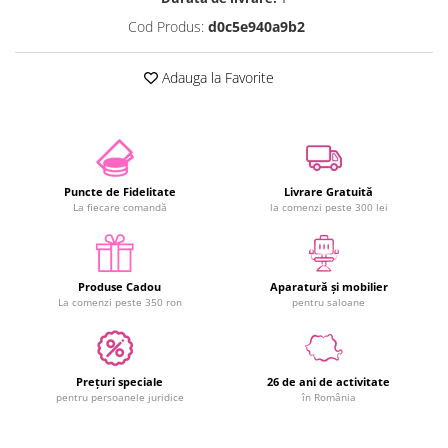
Cod Produs:
d0c5e940a9b2
Adauga la Favorite
Puncte de Fidelitate
Livrare Gratuită
La fiecare comandă
la comenzi peste 300 lei
Produse Cadou
Aparatură și mobilier
La comenzi peste 350 ron
pentru saloane
Prețuri speciale
26 de ani de activitate
pentru persoanele juridice
în România