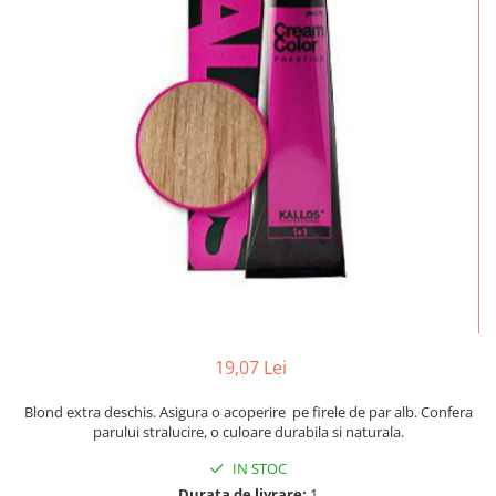
Mostre Ceara
Spume pentru Par
Parafina
Tratamente pentru Par
Pasta de Zahar
Vopsea de Par
Produse Dupa Epilare
Produse Inainte de Epilare
Scrub pentru Corp
19,07 Lei
Blond extra deschis. Asigura o acoperire pe firele de par alb. Confera
parului stralucire, o culoare durabila si naturala.
IN STOC
Durata de livrare:
1