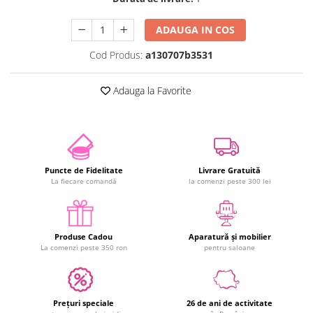
ADAUGA IN COS
Cod Produs:
a130707b3531
Adauga la Favorite
Puncte de Fidelitate
Livrare Gratuită
La fiecare comandă
la comenzi peste 300 lei
Produse Cadou
Aparatură și mobilier
La comenzi peste 350 ron
pentru saloane
Prețuri speciale
26 de ani de activitate