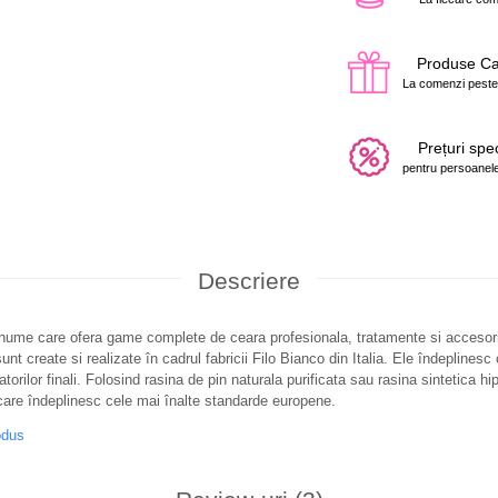
Produse C
La comenzi peste
Prețuri spe
pentru persoanele
Descriere
enume care ofera game complete de ceara profesionala, tratamente si accesori
unt create si realizate în cadrul fabricii Filo Bianco din Italia. Ele îndeplinesc 
izatorilor finali. Folosind rasina de pin naturala purificata sau rasina sintetica h
care îndeplinesc cele mai înalte standarde europene.
odus