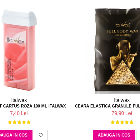
Italwax
Italwax
T CARTUS ROZA 100 ML ITALWAX
CEARA ELASTICA GRANULE FUL
7,40 Lei
79,90 Lei
AUGA IN COS
ADAUGA IN COS