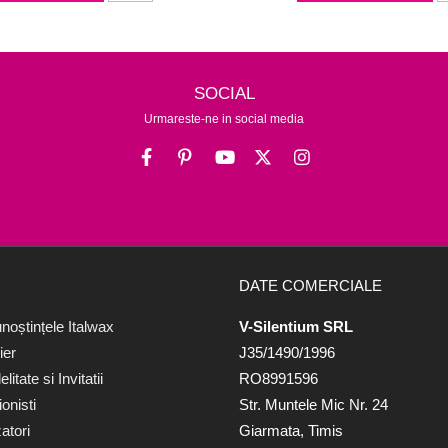
SOCIAL
Urmareste-ne in social media
DATE COMERCIALE
noștințele Italwax
V-Silentium SRL
ier
J35/1490/1996
itate si Invitatii
RO8991596
onisti
Str. Muntele Mic Nr. 24
atori
Giarmata, Timis