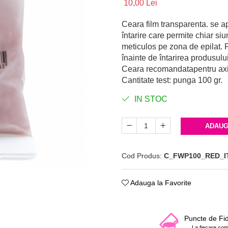
10,00 Lei
Ceara film transparenta. se apl
întarire care permite chiar s
meticulos pe zona de epilat. 
înainte de întarirea produsului
Ceara recomandatapentru axile
Cantitate test: punga 100 gr.
IN STOC
ADAUG
Cod Produs:
C_FWP100_RED_I
Adauga la Favorite
Puncte de Fid
La fiecare co