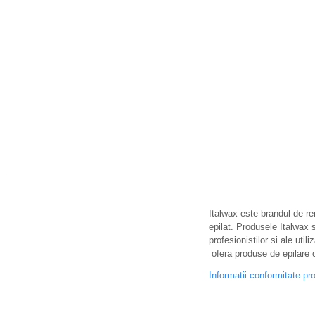
Italwax este brandul de r
epilat. Produsele Italwax s
profesionistilor si ale util
ofera produse de epilare 
Informatii conformitate pr