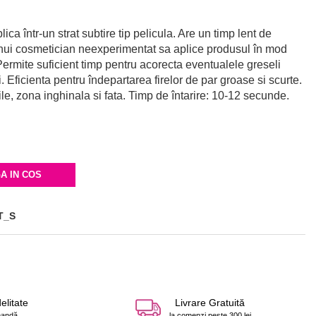
ica într-un strat subtire tip pelicula. Are un timp lent de
iunui cosmetician neexperimentat sa aplice produsul în mod
Permite suficient timp pentru acorecta eventualele greseli
. Eficienta pentru îndepartarea firelor de par groase si scurte.
, zona inghinala si fata. Timp de întarire: 10-12 secunde.
A IN COS
T_S
elitate
Livrare Gratuită
mandă
la comenzi peste 300 lei