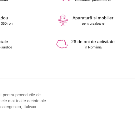
adou
Aparatură și mobilier
 350 ron
pentru saloane
ciale
26 de ani de activitate
 juridice
în România
i pentru procedurile de
cele mai înalte cerinte ale
ipoalergenica, Italwax