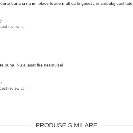
foarte buna si nu imi place foarte mult ca le gasesc in ambalaj cantitate
est review util!
te buna. Nu a lasat fire nesmulse!
est review util!
PRODUSE SIMILARE