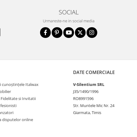
SOCIAL
Urmareste-ne in social media
DATE COMERCIALE
i cunoștințele Italwax
V-Silentium SRL
bilier
J35/1490/1996
idelitate si Invitatii
RO8991596
fesionisti
Str. Muntele Mic Nr. 24
anzatori
Giarmata, Timis
 disputelor online