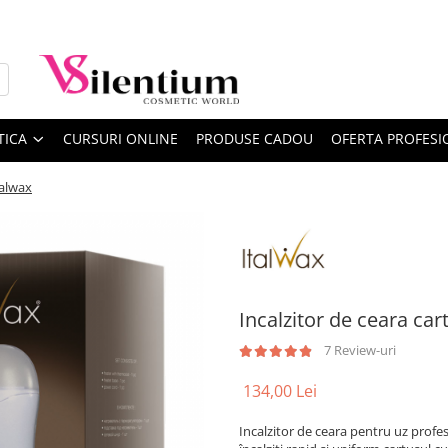
TICA
CURSURI ONLINE
PRODUSE CADOU
OFERTA PROFESI
talwax
Incalzitor de ceara ca
7 Review-uri
134,00 Lei
Incalzitor de ceara pentru uz profesi