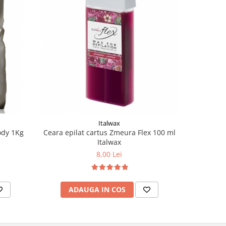
Italwax
ody 1Kg
Ceara epilat cartus Zmeura Flex 100 ml
Ceara ep
Italwax
8,00 Lei
ADAUGA IN COS
AD