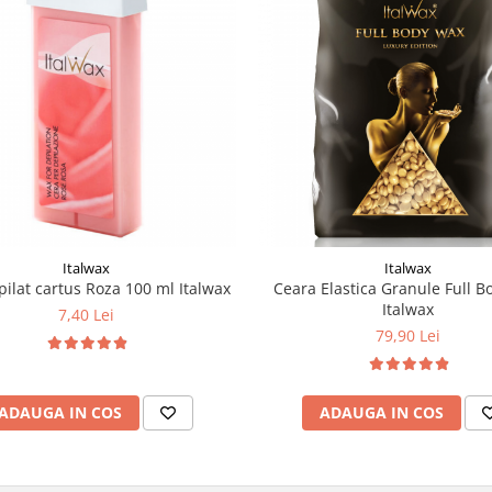
Italwax
Italwax
pilat cartus Roza 100 ml Italwax
Ceara Elastica Granule Full B
Italwax
7,40 Lei
79,90 Lei
ADAUGA IN COS
ADAUGA IN COS