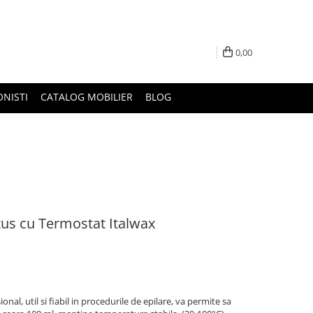
0,00
ONISTI
CATALOG MOBILIER
BLOG
rtus cu Termostat Italwax
onal, util si fiabil in procedurile de epilare, va permite sa