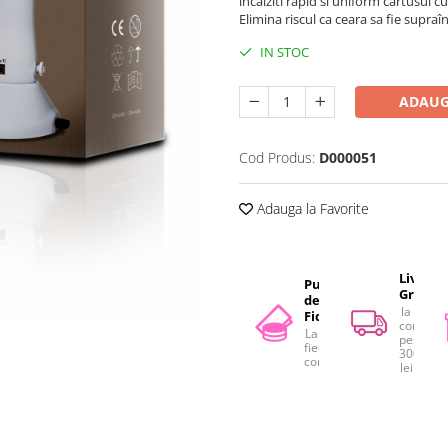
încalziti rapid si uniform cartusul 
Elimina riscul ca ceara sa fie supraîn
IN STOC
ADAUG
Cod Produs:
D000051
Adauga la Favorite
Livrare
Puncte
Gratuit
de
la
Fidelitate
comenzi
La
peste
fiecare
300
comandă
lei