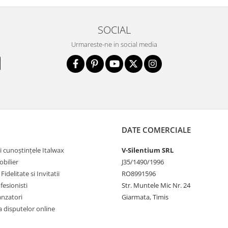
SOCIAL
Urmareste-ne in social media
DATE COMERCIALE
i cunoștințele Italwax
V-Silentium SRL
bilier
J35/1490/1996
idelitate si Invitatii
RO8991596
fesionisti
Str. Muntele Mic Nr. 24
anzatori
Giarmata, Timis
 disputelor online