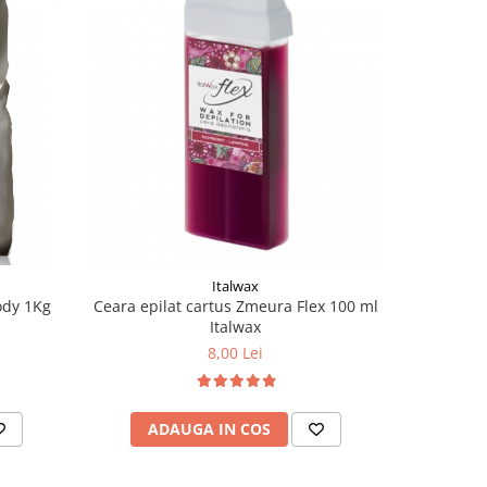
Italwax
ody 1Kg
Ceara epilat cartus Zmeura Flex 100 ml
Ceara ep
Italwax
8,00 Lei
ADAUGA IN COS
AD