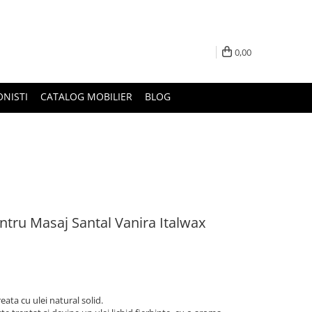
0,00
ONISTI
CATALOG MOBILIER
BLOG
ru Masaj Santal Vanira Italwax
ta cu ulei natural solid.