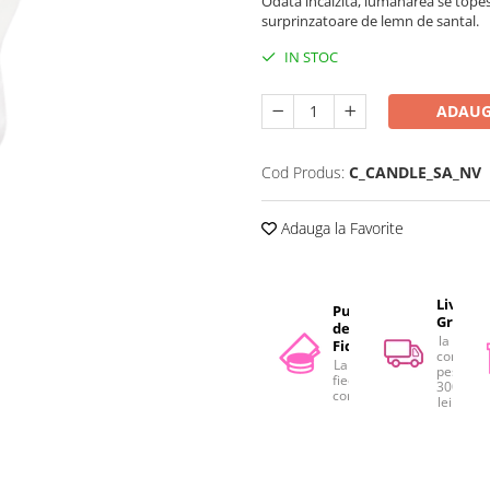
Odata încalzita, lumânarea se topest
surprinzatoare de lemn de santal.
IN STOC
ADAUG
Cod Produs:
C_CANDLE_SA_NV
Adauga la Favorite
Livrare
Puncte
Gratuit
de
la
Fidelitate
comenzi
La
peste
fiecare
300
comandă
lei