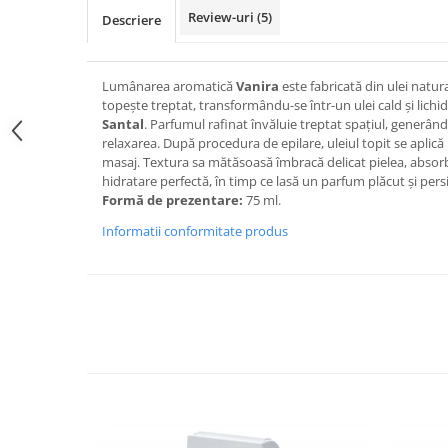
Review-uri
(5)
Descriere
Lumânarea aromatică
Vanira
este fabricată din ulei natural
topește treptat, transformându-se într-un ulei cald și lich
Santal
. Parfumul rafinat învăluie treptat spațiul, generând
relaxarea. După procedura de epilare, uleiul topit se aplică
masaj. Textura sa mătăsoasă îmbracă delicat pielea, absorb
hidratare perfectă, în timp ce lasă un parfum plăcut și pers
Formă de prezentare:
75 ml.
Informatii conformitate produs