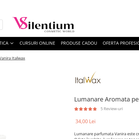
TICA
CURSURI ONLINE
PRODUSE CADOU
OFERTA PROFESI
anira Italwax
Lumanare Aromata pent
5 Review-uri
34,00 Lei
Lumanare parfumata Vanira este crea