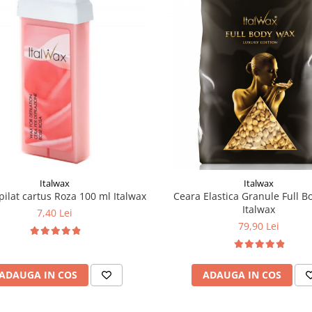
Italwax
Italwax
pilat cartus Roza 100 ml Italwax
Ceara Elastica Granule Full B
Italwax
7,40 Lei
79,90 Lei
ADAUGA IN COS
ADAUGA IN COS