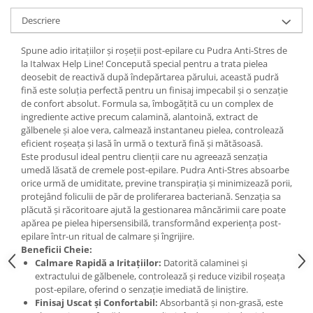
Descriere
Spune adio iritațiilor și roșeții post-epilare cu Pudra Anti-Stres de
la Italwax Help Line! Concepută special pentru a trata pielea
deosebit de reactivă după îndepărtarea părului, această pudră
fină este soluția perfectă pentru un finisaj impecabil și o senzație
de confort absolut. Formula sa, îmbogățită cu un complex de
ingrediente active precum calamină, alantoină, extract de
gălbenele și aloe vera, calmează instantaneu pielea, controlează
eficient roșeața și lasă în urmă o textură fină și mătăsoasă.
Este produsul ideal pentru clienții care nu agreează senzația
umedă lăsată de cremele post-epilare. Pudra Anti-Stres absoarbe
orice urmă de umiditate, previne transpirația și minimizează porii,
protejând foliculii de păr de proliferarea bacteriană. Senzația sa
plăcută și răcoritoare ajută la gestionarea mâncărimii care poate
apărea pe pielea hipersensibilă, transformând experiența post-
epilare într-un ritual de calmare și îngrijire.
Beneficii Cheie:
Calmare Rapidă a Iritațiilor:
Datorită calaminei și
extractului de gălbenele, controlează și reduce vizibil roșeața
post-epilare, oferind o senzație imediată de liniștire.
Finisaj Uscat și Confortabil:
Absorbantă și non-grasă, este