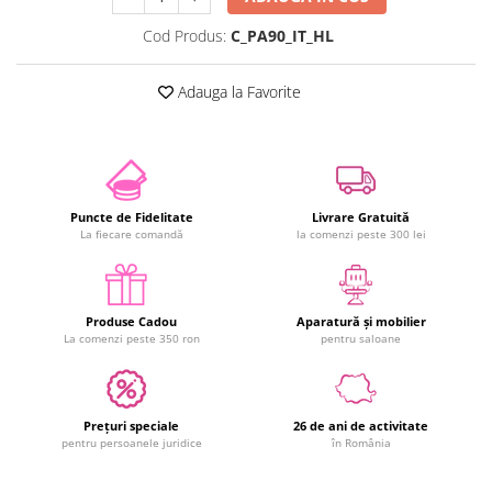
Cod Produs:
C_PA90_IT_HL
Adauga la Favorite
Puncte de Fidelitate
Livrare Gratuită
La fiecare comandă
la comenzi peste 300 lei
Produse Cadou
Aparatură și mobilier
La comenzi peste 350 ron
pentru saloane
Prețuri speciale
26 de ani de activitate
pentru persoanele juridice
în România