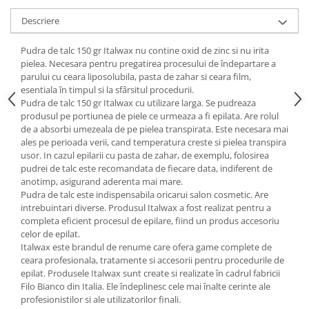
Descriere
Pudra de talc 150 gr Italwax nu contine oxid de zinc si nu irita
pielea. Necesara pentru pregatirea procesului de îndepartare a
parului cu ceara liposolubila, pasta de zahar si ceara film,
esentiala în timpul si la sfârsitul procedurii.
Pudra de talc 150 gr Italwax cu utilizare larga. Se pudreaza
produsul pe portiunea de piele ce urmeaza a fi epilata. Are rolul
de a absorbi umezeala de pe pielea transpirata. Este necesara mai
ales pe perioada verii, cand temperatura creste si pielea transpira
usor. In cazul epilarii cu pasta de zahar, de exemplu, folosirea
pudrei de talc este recomandata de fiecare data, indiferent de
anotimp, asigurand aderenta mai mare.
Pudra de talc este indispensabila oricarui salon cosmetic. Are
intrebuintari diverse. Produsul Italwax a fost realizat pentru a
completa eficient procesul de epilare, fiind un produs accesoriu
celor de epilat.
Italwax este brandul de renume care ofera game complete de
ceara profesionala, tratamente si accesorii pentru procedurile de
epilat. Produsele Italwax sunt create si realizate în cadrul fabricii
Filo Bianco din Italia. Ele îndeplinesc cele mai înalte cerinte ale
profesionistilor si ale utilizatorilor finali.