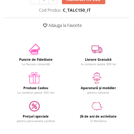
Cod Produs:
C_TALC150_IT
Adauga la Favorite
Puncte de Fidelitate
Livrare Gratuită
La fiecare comandă
la comenzi peste 300 lei
Produse Cadou
Aparatură și mobilier
La comenzi peste 350 ron
pentru saloane
Prețuri speciale
26 de ani de activitate
pentru persoanele juridice
în România