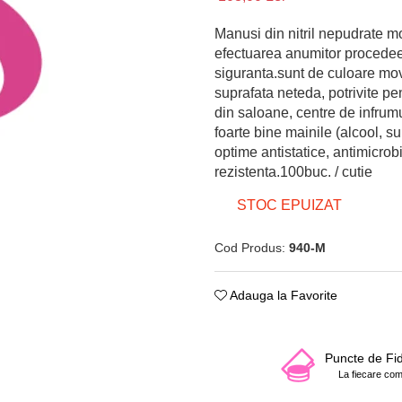
Manusi din nitril nepudrate mo
efectuarea anumitor procedee s
siguranta.sunt de culoare mov,
suprafata neteda, potrivite pe
din saloane, centre de infrum
foarte bine mainile (alcool, s
optime antistatice, antimicrobi
rezistenta.100buc. / cutie
STOC EPUIZAT
Cod Produs:
940-M
Adauga la Favorite
Puncte de Fid
La fiecare co