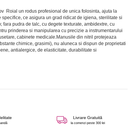
v Roial un rodus profesional de unica folosinta, ajuta la
pecifice, ce asigura un grad ridicat de igiena, sterilitate si
 fara pudra de talc, cu degete texturate, ambidextre, cu
ntru prinderea si manipularea cu precizie a instrumentarului
usetare, cabinete medicale.Manusile din nitril protejeaza
ubstante chimice, grasimi), nu aluneca si dispun de proprietati
ene, antialergice, de elasticitate, durabilitate si
elitate
Livrare Gratuită
mandă
la comenzi peste 300 lei