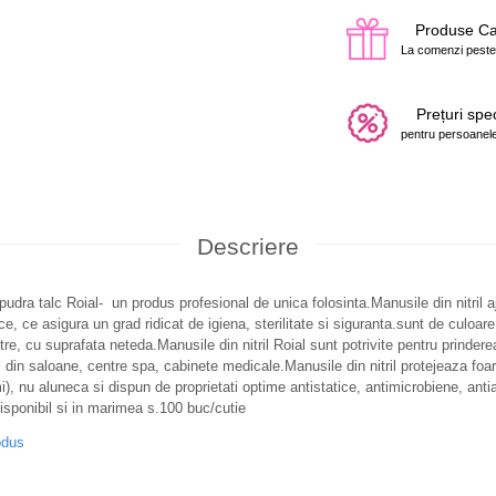
Produse C
La comenzi peste
Prețuri spe
pentru persoanele
Descriere
pudra talc Roial- un produs profesional de unica folosinta.Manusile din nitril a
e, ce asigura un grad ridicat de igiena, sterilitate si siguranta.sunt de culoa
re, cu suprafata neteda.Manusile din nitril Roial sunt potrivite pentru prinder
i din saloane, centre spa, cabinete medicale.Manusile din nitril protejeaza foar
, nu aluneca si dispun de proprietati optime antistatice, antimicrobiene, antial
Disponibil si in marimea s.100 buc/cutie
odus