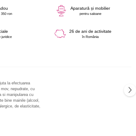
adou
Aparatură și mobilier
 350 ron
pentru saloane
ciale
26 de ani de activitate
 juridice
în România
juta la efectuarea
re mov, nepudrate, cu
ea si manipularea cu
te bine mainile (alcool,
ergice, de elasticitate,