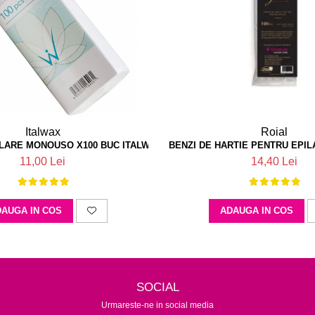
Italwax
Roial
ILARE MONOUSO X100 BUC ITALWAX
BENZI DE HARTIE PENTRU EPIL
11,00 Lei
14,40 Lei
AUGA IN COS
ADAUGA IN COS
SOCIAL
Urmareste-ne in social media