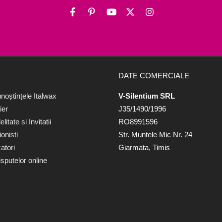
DATE COMERCIALE
noștințele Italwax
V-Silentium SRL
ier
J35/1490/1996
itate si Invitatii
RO8991596
onisti
Str. Muntele Mic Nr. 24
atori
Giarmata, Timis
sputelor online