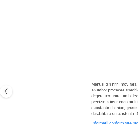
Manusi din nitril mov fara 
anumitor procedee specific
degete texturate, ambidext
precizie a instrumentarulu
substante chimice, grasimi)
durabilitate si rezistenta.
Informatii conformitate pr