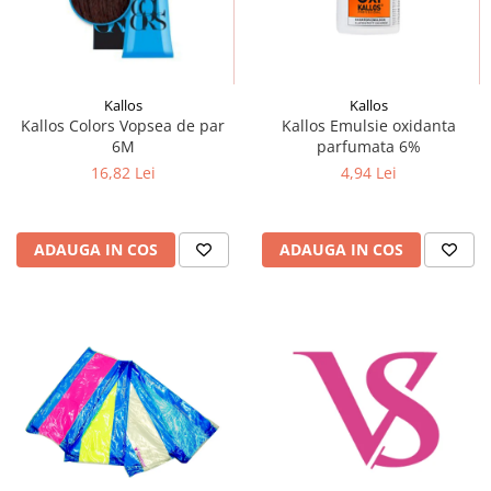
Mostre Ceara
Spume pentru Par
Parafina
Tratamente pentru Par
Pasta de Zahar
Vopsea de Par
Produse Dupa Epilare
Kallos
Kallos
Kallos Colors Vopsea de par
Kallos Emulsie oxidanta
Produse Inainte de Epilare
6M
parfumata 6%
Scrub pentru Corp
16,82 Lei
4,94 Lei
ADAUGA IN COS
ADAUGA IN COS