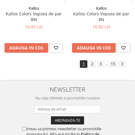
Kallos
Kallos
Kallos Colors Vopsea de par
Kallos Colors Vopsea de par
8M
8N
16,82 Lei
16,82 Lei
ADAUGA IN COS
ADAUGA IN COS
1
2
3
15
...
NEWSLETTER
Nu rata ofertele si promotiile noastre
Vreau sa primesc newsletter cu promotiile
magazinului. Afla mai multe in
Politica de