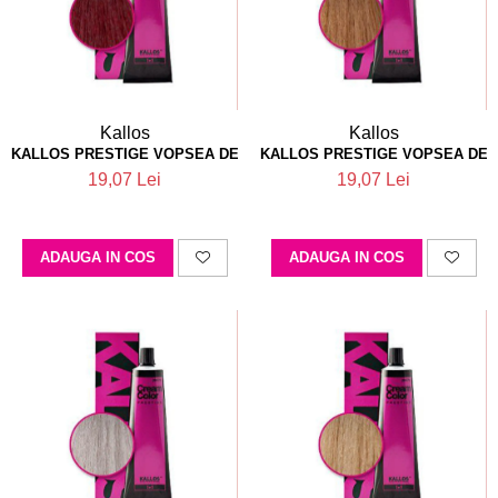
Parafina
Tratamente pentru Par
Pasta de Zahar
Vopsea de Par
Produse Dupa Epilare
Produse Inainte de Epilare
Kallos
Kallos
Scrub pentru Corp
KALLOS PRESTIGE VOPSEA DE PAR 7.64
KALLOS PRESTIGE VOPSEA DE 
19,07 Lei
19,07 Lei
ADAUGA IN COS
ADAUGA IN COS