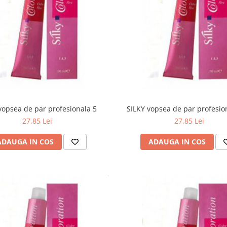
vopsea de par profesionala 5
SILKY vopsea de par profesio
27,85 Lei
27,85 Lei
ADAUGA IN COS
ADAUGA IN COS