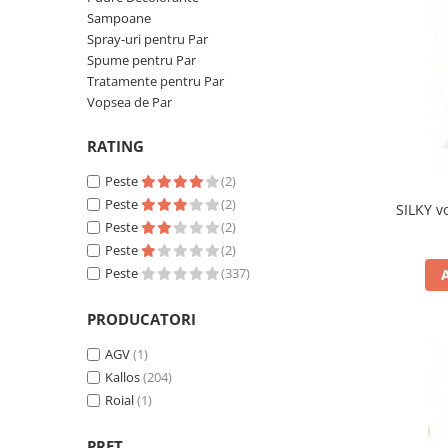
Mostre Ceara
Spume pentru Par
Sampoane
Parafina
Tratamente pentru Par
Spray-uri pentru Par
Spume pentru Par
Pasta de Zahar
Vopsea de Par
Tratamente pentru Par
Produse Dupa Epilare
Vopsea de Par
Produse Inainte de Epilare
RATING
Scrub pentru Corp
Peste
(2)
Peste
(2)
SILKY v
Peste
(2)
Peste
(2)
Peste
(337)
PRODUCATORI
AGV
(1)
Kallos
(204)
Roial
(1)
PRET