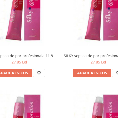
opsea de par profesionala 11.8
SILKY vopsea de par profesion
27,85 Lei
27,85 Lei
ADAUGA IN COS
ADAUGA IN COS