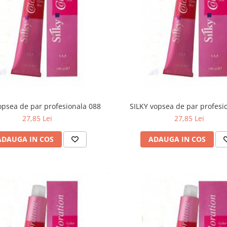
opsea de par profesionala 088
SILKY vopsea de par profesi
27,85 Lei
27,85 Lei
ADAUGA IN COS
ADAUGA IN COS