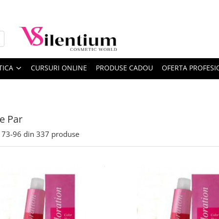
TICA
CURSURI ONLINE
PRODUSE CADOU
OFERTA PROFESI
re Par
73-
96
din
337
produse