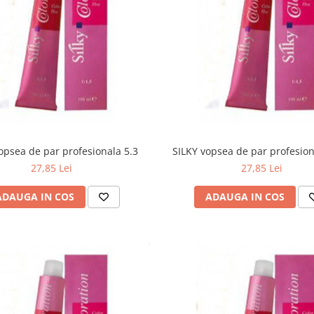
opsea de par profesionala 5.3
SILKY vopsea de par profesion
27,85 Lei
27,85 Lei
ADAUGA IN COS
ADAUGA IN COS