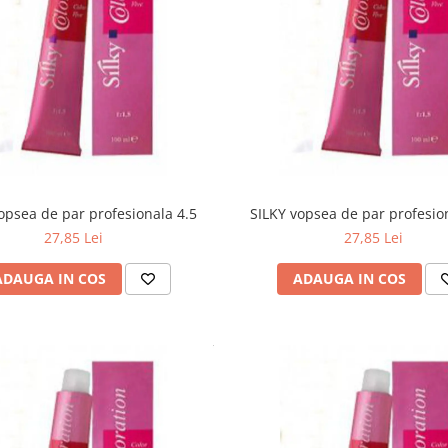
opsea de par profesionala 4.5
SILKY vopsea de par profesio
27,85 Lei
27,85 Lei
ADAUGA IN COS
ADAUGA IN COS